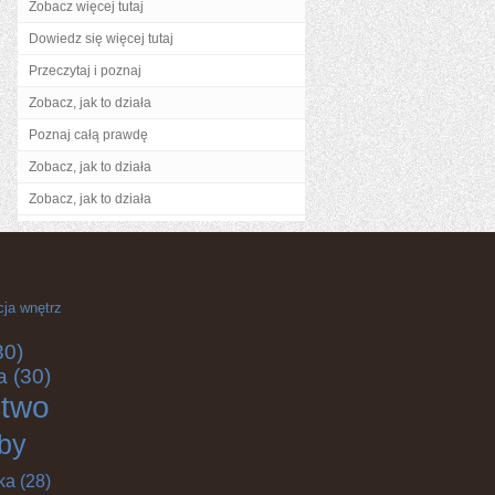
Zobacz więcej tutaj
Dowiedz się więcej tutaj
Przeczytaj i poznaj
Zobacz, jak to działa
Poznaj całą prawdę
Zobacz, jak to działa
Zobacz, jak to działa
cja wnętrz
30)
a
(30)
ctwo
by
ka
(28)