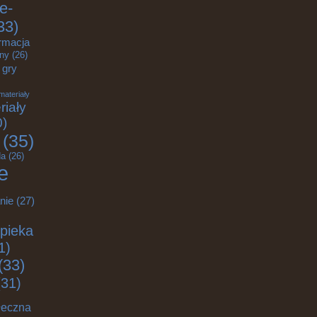
e-
33)
rmacja
zny
(26)
gry
materiały
riały
0)
(35)
a
(26)
e
nie
(27)
pieka
1)
(33)
31)
łeczna