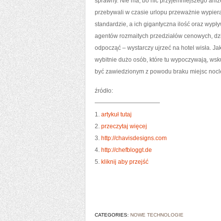
sprawny. Nie ma, bo nic przyjemniejszego ani
przebywali w czasie urlopu przeważnie wypier
standardzie, a ich gigantyczna ilość oraz wyp
agentów rozmaitych przedziałów cenowych, dzi
odpocząć – wystarczy ujrzeć na hotel wisła. J
wybitnie dużo osób, które tu wypoczywają, ws
być zawiedzionym z powodu braku miejsc noc
źródło:
———————————
1.
artykuł tutaj
2.
przeczytaj więcej
3.
http://chavisdesigns.com
4.
http://chefbloggt.de
5.
kliknij aby przejść
CATEGORIES:
NOWE TECHNOLOGIE