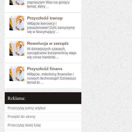
zapraszam Was na gorący
temat, który ...
Przyszłość transp
Witajcie kierowcy⁢ i
pasażerowie! Dziś ⁢zanurzymy
się w ‍fascynujący​ ...
Rewolucja w zarządz
W dzisiejszych czasach,
zarządzanie tożsamością ⁤staje
się coraz ‍bardziej ...
Przyszłość finans
Witajcie, miłośnicy finansów i
⁤nowych technologii! Dzisiejszy
⁤temat to ...
Reklama:
Przeczytaj pełny artykuł
Przejdź do strony
Przeczytaj dalej tutaj