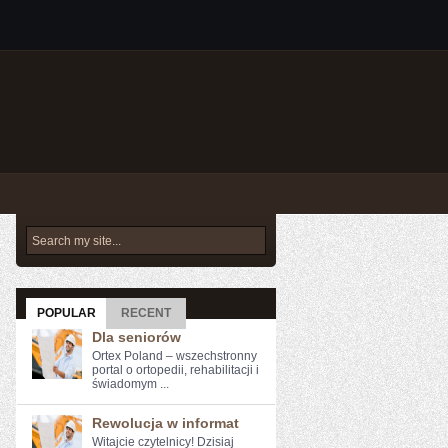
POPULAR
RECENT
Dla seniorów
Ortex Poland – wszechstronny
portal o ortopedii, rehabilitacji i
świadomym ...
Rewolucja w informat
Witajcie czytelnicy! Dzisiaj