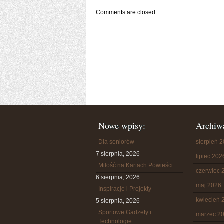
Comments are closed.
Nowe wpisy:
Archiw
Dla seniorów
sierpień 
7 sierpnia, 2026
lipiec 202
Miłość na Kartach Powieści
czerwiec 
6 sierpnia, 2026
maj 2026
Inspiracje i Projekty
kwiecień 
5 sierpnia, 2026
Sportowe Gadżety i
marzec 2
Technologie