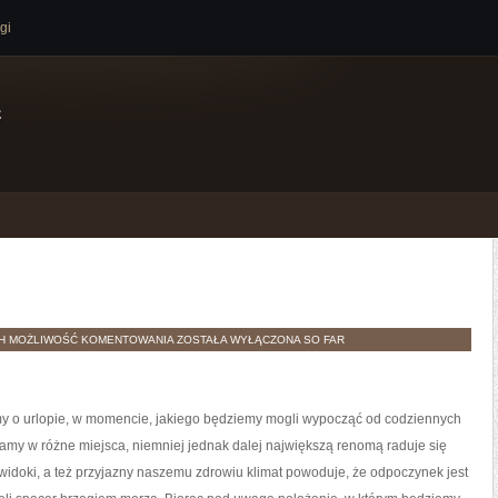
gi
e
WYMARZONE
TH
MOŻLIWOŚĆ KOMENTOWANIA
ZOSTAŁA WYŁĄCZONA
SO FAR
WAKACJE
y o urlopie, w momencie, jakiego będziemy mogli wypocząć od codziennych
my w różne miejsca, niemniej jednak dalej największą renomą raduje się
widoki, a też przyjazny naszemu zdrowiu klimat powoduje, że odpoczynek jest