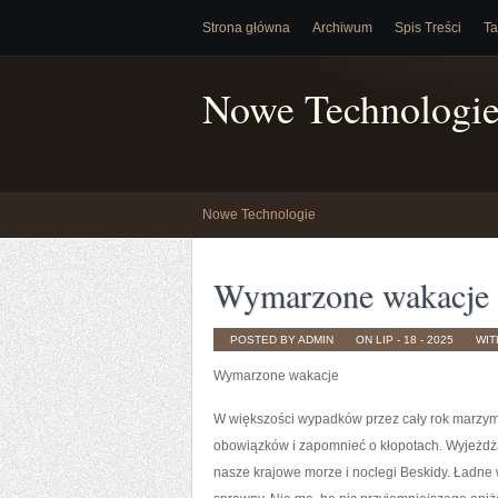
Strona główna
Archiwum
Spis Treści
Ta
Nowe Technologi
Nowe Technologie
Wymarzone wakacje
POSTED BY ADMIN
ON LIP - 18 - 2025
WI
Wymarzone wakacje
W większości wypadków przez cały rok marzym
obowiązków i zapomnieć o kłopotach. Wyjeżdża
nasze krajowe morze i noclegi Beskidy. Ładne 