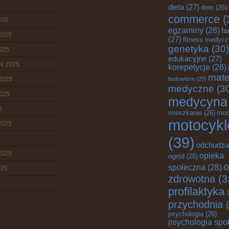
dieta
(27)
dom
(26)
commerce
(
026
egzaminy
(28)
fa
2025
(27)
fitness medyc
genetyka
(30)
2025
edukacyjne
(27)
ik 2025
korepetycje
(28)
mate
2025
budowlane
(25)
medyczne
(3
2025
medycyna
5
mieszkanie
(26)
mod
motocykl
2025
(39)
odchudza
2025
opieka
ogród
(26)
o
społeczna
(28)
025
zdrowotna
(3
profilaktyka
przychodnia
(
psychologia
(26)
psychologia spo