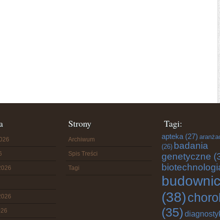
a
Strony
Tagi:
apteka
(27)
aranża
2026
Archiwum
badania
(26)
6
Spis Treści
genetyczne
(
biotechnologi
2026
Tagi
budowni
(38)
choro
2026
(35)
026
diagnosty