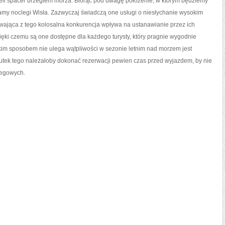
żeli spacer brzegiem morza. Biorąc pod uwagę położenie, w którym będziemy
amy noclegi Wisła. Zazwyczaj świadczą one usługi o niesłychanie wysokim
ływająca z tego kolosalna konkurencja wpływa na ustanawianie przez ich
ęki czemu są one dostępne dla każdego turysty, który pragnie wygodnie
akim sposobem nie ulega wątpliwości w sezonie letnim nad morzem jest
kutek tego należałoby dokonać rezerwacji pewien czas przed wyjazdem, by nie
legowych.