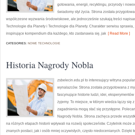
gotowania, energii, recyklingu, przyrody i now
świadomy styl życia. Strona została przygotow
współczesne wyzwania środowiskowe, ale jednocześnie szukają treści napisa
Technologie dla Planety i Technologie dla Planety. Charakter serwisu sprawia
inspirujące kompendium dla każdego, kto zastanawia się, jak
[ Read More ]
CATEGORIES:
NOWE TECHNOLOGIE
Historia Nagrody Nobla
zsbelecin.edu.pl to interesujący witryna popul
wynalazców. Strona została przygotowana z myś
fascynujące historie ludzi, idei, eksperymentów
żyjemy. To miejsce, w którym wiedza łączy się 
zagadnienia mogą stać się przystępne. Polecam 
Nagrody Nobla. Strona zachęca przede wszystk
na różnych etapach historii wpływali na rozwój społeczeństw. Czytelnik może
znanych postaci, jak i osób mniej oczywistych, często niedocenianych. Dzięki 