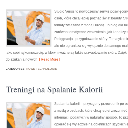
Studio Veriss to nowoczesny serwis poświęco
osób, które chcą lepiej poznać świat beauty. S
tematy związane z modą i urodą. To blog dla m
zarówno tematyczne zestawienia, jak i analizy 
Pielęgnacja i przygotowanie skóry. Tematyka st
ale nie ogranicza się wyłącznie do samego mal
jako spójną kompozycję, w którym ważne są także przygotowanie skóry. Dzięki
do szukania nowych
[ Read More ]
CATEGORIES:
NOWE TECHNOLOGIE
Treningi na Spalanie Kalorii
Spalarnia kalorii – przystępny przewodnik po o
z myślą o osobach, które chcą lepiej zrozumieć 
informacji podanych w naturalny sposób. To prze
opierać się wyłącznie na obietnicach szybkich e