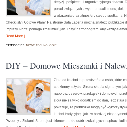
decyzji, pośpiechu i organizacyjnego chaosu. To
porad związanych z wyborem sali, menu, dekorac
wydarzenia oraz atmosfery całego spotkania. N
Checklisty i Gotowe Plany. Na stronie Sala Lacerta można znaleźć publikacje
imprezy. Portal pomaga zrozumieć, jak ułożyć harmonogram, aby każdy element
Read More ]
CATEGORIES:
NOWE TECHNOLOGIE
DIY – Domowe Mieszanki i Nalew
Zioła od Kuchni to przestrzeń dla osób, które c
codziennym życiu. Strona skupia się na tym, j
napojów, deserów, przekąsek i domowych przet
zioła nie są tylko dodatkiem do dań, lecz stają
pokazuje, że pietruszka mogą być wykorzystyw
kuchni tradycyjnej, jak i w bardziej eksperyme
Przepisy z Ziołami. Strona jest skierowana do osób szukających inspiracji kuli