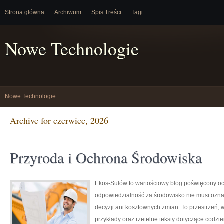
Strona główna
Archiwum
Spis Treści
Tagi
Nowe Technologie
Nowe Technologie
Archive for czerwiec, 2026
Przyroda i Ochrona Środowiska
Ekos-Sułów to wartościowy blog poświęcony och
odpowiedzialność za środowisko nie musi ozn
decyzji ani kosztownych zmian. To przestrzeń, 
przykłady oraz rzetelne teksty dotyczące codz