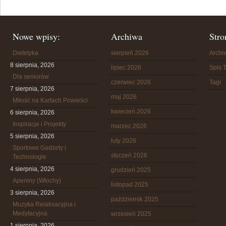
Nowe wpisy:
Archiwa
Stro
Dietetyka
sierpień 2026
Arch
8 sierpnia, 2026
lipiec 2026
Spis T
Dla seniorów
czerwiec 2026
Tagi
7 sierpnia, 2026
maj 2026
Miłość na Kartach Powieści
kwiecień 2026
6 sierpnia, 2026
Inspiracje i Projekty
marzec 2026
5 sierpnia, 2026
luty 2026
Sportowe Gadżety i
styczeń 2026
Technologie
4 sierpnia, 2026
grudzień 2025
Apeniny (Włochy)
listopad 2025
3 sierpnia, 2026
październik 2025
Muzyka Relaksacyjna i
Medytacyjna
wrzesień 2025
1 sierpnia, 2026