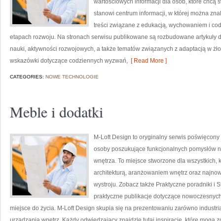
wartościowych informacji dla osób, które chcą
stanowi centrum informacji, w której można zna
treści związane z edukacją, wychowaniem i co
etapach rozwoju. Na stronach serwisu publikowane są rozbudowane artykuły 
nauki, aktywności rozwojowych, a także tematów związanych z adaptacją w żło
wskazówki dotyczące codziennych wyzwań,
[ Read More ]
CATEGORIES:
NOWE TECHNOLOGIE
Meble i dodatki
M-Loft Design to oryginalny serwis poświęcony t
osoby poszukujące funkcjonalnych pomysłów 
wnętrza. To miejsce stworzone dla wszystkich, 
architekturą, aranżowaniem wnętrz oraz najno
wystroju. Zobacz także Praktyczne poradniki i 
praktyczne publikacje dotyczące nowoczesnych
miejsce do życia. M-Loft Design skupia się na prezentowaniu zarówno industri
urządzania wnętrz. Każdy odwiedzający znajdzie tutaj inspiracje, które mogą