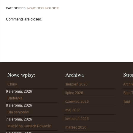
CATEGORIES:
NOWE TECHNOLOGIE
Comments are closed.
Nowe wpisy:
Archiwa
Stro
Chiny
sierpień 2026
Arch
9 sierpnia, 2026
lipiec 2026
Spis T
Dietetyka
czerwiec 2026
Tagi
8 sierpnia, 2026
maj 2026
Dla seniorów
kwiecień 2026
7 sierpnia, 2026
Miłość na Kartach Powieści
marzec 2026