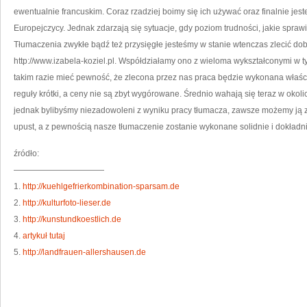
ŻĄ
ewentualnie francuskim. Coraz rzadziej boimy się ich używać oraz finalnie jest
OD
NA
Europejczycy. Jednak zdarzają się sytuacje, gdy poziom trudności, jakie sprawi
TŁ
RO
Tłumaczenia zwykłe bądź też przysięgłe jesteśmy w stanie wtenczas zlecić dobre
http://www.izabela-koziel.pl. Współdziałamy ono z wieloma wykształconymi w
takim razie mieć pewność, że zlecona przez nas praca będzie wykonana właści
reguły krótki, a ceny nie są zbyt wygórowane. Średnio wahają się teraz w okolic
jednak bylibyśmy niezadowoleni z wyniku pracy tłumacza, zawsze możemy ją
upust, a z pewnością nasze tłumaczenie zostanie wykonane solidnie i dokładni
źródło:
———————————
1.
http://kuehlgefrierkombination-sparsam.de
2.
http://kulturfoto-lieser.de
3.
http://kunstundkoestlich.de
4.
artykuł tutaj
5.
http://landfrauen-allershausen.de