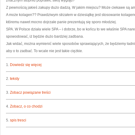
znacznym stopniu poprawić swój wygląd?
Z pewnością jakieś zakupy dużo dadzą. W jakim miejscu? Może ciekawe są am
A może kolagen?? Prawdziwym strzałem w dziesiątkę jest stosowanie kolagenu
któremu nawet mocno dojrzałe panie prezentują się sporo młodziej.
SPA. W Polsce działa wiele SPA – i dobrze, bo w końcu to we właśnie SPA nar
spowodować, iż będzie dużo bardziej zadbana.
Jak widać, można wymienić wiele sposobów sprawiających, że będziemy ładniej s
aby o to zadbać. To wcale nie jest takie ciężkie.
1.
Dowiedz się więcej
2.
teksty
3.
Zobacz powiązane treści
4.
Zobacz, o co chodzi
5.
spis tresci