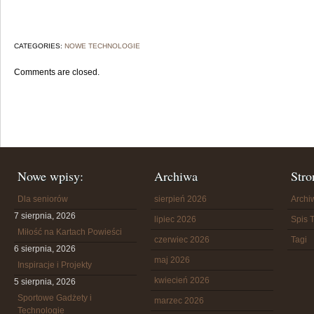
CATEGORIES:
NOWE TECHNOLOGIE
Comments are closed.
Nowe wpisy:
Archiwa
Stro
Dla seniorów
sierpień 2026
Arch
7 sierpnia, 2026
lipiec 2026
Spis T
Miłość na Kartach Powieści
czerwiec 2026
Tagi
6 sierpnia, 2026
maj 2026
Inspiracje i Projekty
kwiecień 2026
5 sierpnia, 2026
Sportowe Gadżety i
marzec 2026
Technologie