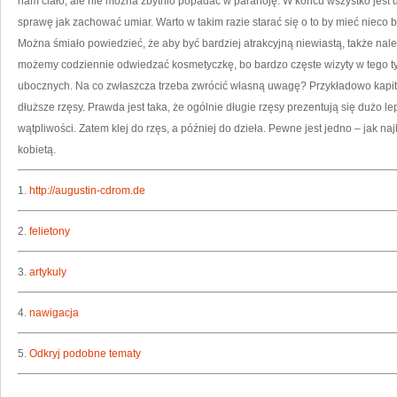
nam ciało, ale nie można zbytnio popadać w paranoję. W końcu wszystko jest dla
sprawę jak zachować umiar. Warto w takim razie starać się o to by mieć nieco b
Można śmiało powiedzieć, że aby być bardziej atrakcyjną niewiastą, także nal
możemy codziennie odwiedzać kosmetyczkę, bo bardzo częste wizyty w tego t
ubocznych. Na co zwłaszcza trzeba zwrócić własną uwagę? Przykładowo kapital
dłuższe rzęsy. Prawda jest taka, że ogólnie długie rzęsy prezentują się dużo le
wątpliwości. Zatem klej do rzęs, a później do dzieła. Pewne jest jedno – jak naj
kobietą.
1.
http://augustin-cdrom.de
2.
felietony
3.
artykuly
4.
nawigacja
5.
Odkryj podobne tematy