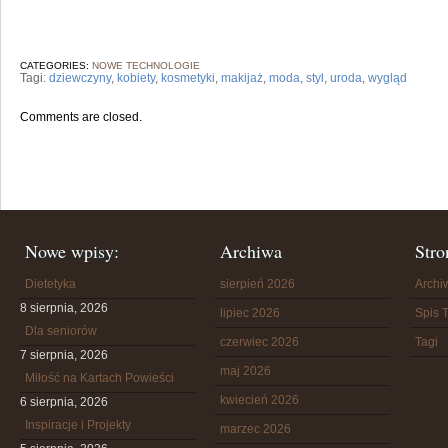
CATEGORIES:
NOWE TECHNOLOGIE
Tagi:
dziewczyny
,
kobiety
,
kosmetyki
,
makijaż
,
moda
,
styl
,
uroda
,
wygląd
Comments are closed.
Nowe wpisy:
Archiwa
Stro
Dietetyka
sierpień 2026
Arch
8 sierpnia, 2026
lipiec 2026
Spis T
Dla seniorów
czerwiec 2026
Tagi
7 sierpnia, 2026
maj 2026
Miłość na Kartach Powieści
kwiecień 2026
6 sierpnia, 2026
Inspiracje i Projekty
marzec 2026