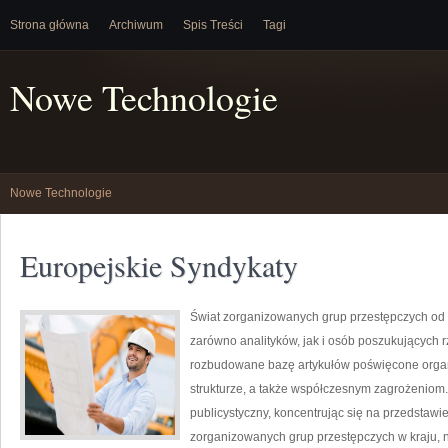
Strona główna
Archiwum
Spis Treści
Tagi
Nowe Technologie
Nowe Technologie
Europejskie Syndykaty
Świat zorganizowanych grup przestępczych od 
zarówno analityków, jak i osób poszukujących r
rozbudowane bazę artykułów poświęcone organ
strukturze, a także współczesnym zagrożeniom.
publicystyczny, koncentrując się na przedstawi
zorganizowanych grup przestępczych w kraju, 