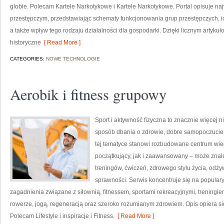
globie. Polecam Kartele Narkotykowe i Kartele Narkotykowe. Portal opisuje n
przestępczym, przedstawiając schematy funkcjonowania grup przestępczych, ic
a także wpływ tego rodzaju działalności dla gospodarki. Dzięki licznym artyk
historyczne
[ Read More ]
CATEGORIES:
NOWE TECHNOLOGIE
Aerobik i fitness grupowy
Sport i aktywność fizyczna to znacznie więcej niż
sposób dbania o zdrowie, dobre samopoczucie
tej tematyce stanowi rozbudowane centrum wie
początkujący, jak i zaawansowany – może znal
treningów, ćwiczeń, zdrowego stylu życia, odż
sprawności. Serwis koncentruje się na popular
zagadnienia związane z siłownią, fitnessem, sportami rekreacyjnymi, treningi
rowerze, jogą, regeneracją oraz szeroko rozumianym zdrowiem. Opis opiera si
Polecam Lifestyle i inspiracje i Fitness.
[ Read More ]