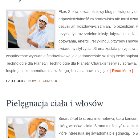
Ekos-Sułów to wartościowy blog poświęcony och
odpowiedzialność za środowisko nie musi ozn
decyzji ani kosztownych zmian. To przestrzeń, 
przykłady oraz rzetelne teksty dotyczące codz
gotowania, energii, recyklingu, przyrody i now
świadomy styl życia. Strona została przygotow
współczesne wyzwania środowiskowe, ale jednocześnie szukają treści napisa
Technologie dla Planety i Technologie dla Planety. Charakter serwisu sprawia
inspirujące kompendium dla każdego, kto zastanawia się, jak
[ Read More ]
CATEGORIES:
NOWE TECHNOLOGIE
Pielęgnacja ciała i włosów
Bioarp24.pl to strona internetowa, która koncen
skóry, włosów i ciała. Strona może być rozumi
które interesują się świadomą pielęgnacją. To w