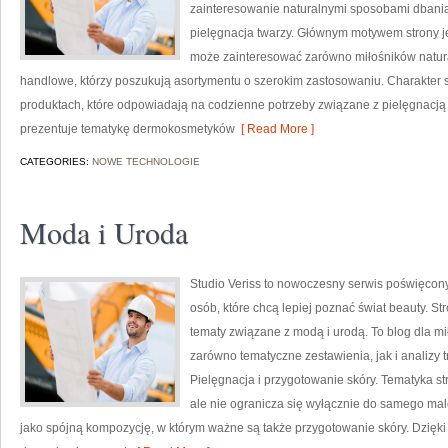
zainteresowanie naturalnymi sposobami dbania
pielęgnacja twarzy. Głównym motywem strony je
może zainteresować zarówno miłośników natura
handlowe, którzy poszukują asortymentu o szerokim zastosowaniu. Charakter st
produktach, które odpowiadają na codzienne potrzeby związane z pielęgnacją s
prezentuje tematykę dermokosmetyków
[ Read More ]
CATEGORIES:
NOWE TECHNOLOGIE
Moda i Uroda
Studio Veriss to nowoczesny serwis poświęco
osób, które chcą lepiej poznać świat beauty. S
tematy związane z modą i urodą. To blog dla m
zarówno tematyczne zestawienia, jak i analizy 
Pielęgnacja i przygotowanie skóry. Tematyka st
ale nie ogranicza się wyłącznie do samego mal
jako spójną kompozycję, w którym ważne są także przygotowanie skóry. Dzięki