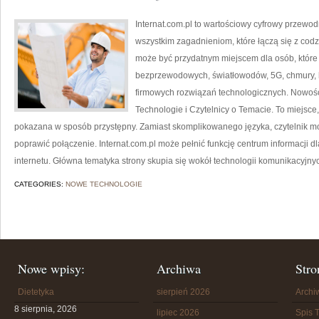
Internat.com.pl to wartościowy cyfrowy przewo
wszystkim zagadnieniom, które łączą się z cod
może być przydatnym miejscem dla osób, które c
bezprzewodowych, światłowodów, 5G, chmury, 
firmowych rozwiązań technologicznych. Nowośc
Technologie i Czytelnicy o Temacie. To miejsc
pokazana w sposób przystępny. Zamiast skomplikowanego języka, czytelnik mo
poprawić połączenie. Internat.com.pl może pełnić funkcję centrum informacji dl
internetu. Główna tematyka strony skupia się wokół technologii komunikacyjny
CATEGORIES:
NOWE TECHNOLOGIE
Nowe wpisy:
Archiwa
Stro
Dietetyka
sierpień 2026
Arch
8 sierpnia, 2026
lipiec 2026
Spis T