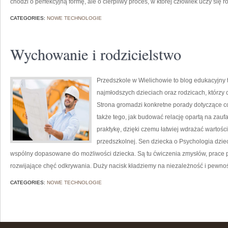
chodzi o perfekcyjną formę, ale o cierpliwy proces, w której człowiek uczy się 
CATEGORIES:
NOWE TECHNOLOGIE
Wychowanie i rodzicielstwo
Przedszkole w Wielichowie to blog edukacyjny 
najmłodszych dzieciach oraz rodzicach, którzy
Strona gromadzi konkretne porady dotyczące co
także tego, jak budować relację opartą na zaufa
praktykę, dzięki czemu łatwiej wdrażać wartoś
przedszkolnej. Sen dziecka o Psychologia dziec
wspólny dopasowane do możliwości dziecka. Są tu ćwiczenia zmysłów, prace pl
rozwijające chęć odkrywania. Duży nacisk kładziemy na niezależność i pewność
CATEGORIES:
NOWE TECHNOLOGIE