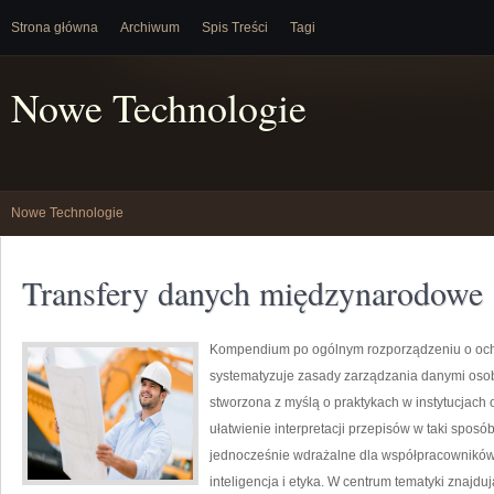
Strona główna
Archiwum
Spis Treści
Tagi
Nowe Technologie
Nowe Technologie
Transfery danych międzynarodowe
Kompendium po ogólnym rozporządzeniu o ochro
systematyzuje zasady zarządzania danymi oso
stworzona z myślą o praktykach w instytucjach o
ułatwienie interpretacji przepisów w taki sposó
jednocześnie wdrażalne dla współpracowników.
inteligencja i etyka. W centrum tematyki znajd