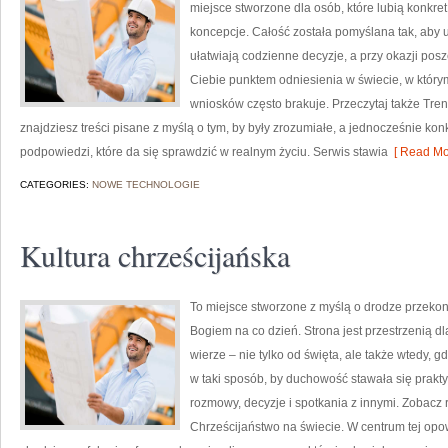
miejsce stworzone dla osób, które lubią konkre
koncepcje. Całość została pomyślana tak, aby uż
ułatwiają codzienne decyzje, a przy okazji posz
Ciebie punktem odniesienia w świecie, w którym
wniosków często brakuje. Przeczytaj także Treni
znajdziesz treści pisane z myślą o tym, by były zrozumiałe, a jednocześnie kon
podpowiedzi, które da się sprawdzić w realnym życiu. Serwis stawia
[ Read Mo
CATEGORIES:
NOWE TECHNOLOGIE
Kultura chrześcijańska
To miejsce stworzone z myślą o drodze przekon
Bogiem na co dzień. Strona jest przestrzenią d
wierze – nie tylko od święta, ale także wtedy, g
w taki sposób, by duchowość stawała się praktyc
rozmowy, decyzje i spotkania z innymi. Zobacz r
Chrześcijaństwo na świecie. W centrum tej opow