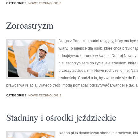
CATEGORIES:
NOWE TECHNOLOGIE
Zoroastryzm
Droga z Panem to portal religijny, który ma by
wiary. To miejsce dla osób, które chcą przylgn
odnajdywać kierunek w świetle Dobrej Nowiny. 
nie jest przypisem do życia, ale szlakiem, któ
przeczytać Judaizm i Nowe ruchy religijne. Na 
realnością. Chodzi o to, by zwracanie się do P
prawdziwą relacją. Dlatego treści mogą pomagać odczytywać Ewangelię tak, 
CATEGORIES:
NOWE TECHNOLOGIE
Stadniny i ośrodki jeździeckie
Ikarion.pl to dynamiczna strona internetowa, k