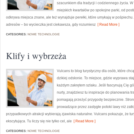
szacunkiem dla tradycji i codziennego życia. W
miejskich kwartałów po spokojne parki, od posti
odkrywa miejsca znane, ale też wynajduje perełki, które umykają w pośpiechu. Cz
adresów – bo wycieczka jest ciekawsza, gdy rozumiesz
[ Read More ]
CATEGORIES:
NOWE TECHNOLOGIE
Klify i wybrzeża
Vulcans to blog turystyczny dla osób, które chc
dzikiej odsłonie. To miejsce, gdzie wyprawa staj
każdym zakrętem szlaku. Jeśli fascynują Cię gó
nurty, znajdziesz tu inspiracje do planowania t
pomagają przeżyć przygodę bezpiecznie. Strona 
prowadzące przez zastygłe potoki lawy niż zatło
przypadkowych atrakcji wybierają zjawiska naturalne. Vulcans pokazuje, że t
ekscytująca. Tu liczy się nie tylko cel, ale
[ Read More ]
CATEGORIES:
NOWE TECHNOLOGIE