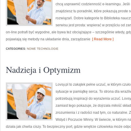
chcą usprawnić codzienność e-learningu. Jeśli 
znajdziesz tu poradniki, które pokazują prost
rozwiązań. Dobre kategorie to Biblioteka naucz
serwisu jest prosta: wspierać w przejściu od z
on-line potrafi być wygodne, ale bywa też obciążające – szczególnie wtedy, gd
pojawiają się metody na układanie dnia, zarządzanie
[ Read More ]
CATEGORIES:
NOWE TECHNOLOGIE
Nadzieja i Optymizm
Lovsy.pl to zakątek pełne uczuć, w którym czuło
sytuacje w pamiątkę serca. To strona dla wrażli
potrzebują inspiracji do wyrażenia uczuć. Lovs
zamiast tego pokazuje, że dojrzała miłość skład
zrozumienia i z radości nad tym, co naturalne. Z
Wstyd i Poczucie Winny. W świecie, w którym 
działa jak chwila ciszy. To bezpieczny port, gdzie wnętrze człowieka może odpo