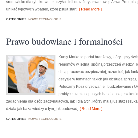
środowisko dla ryb, krewetek, czyścicieli oraz flory akwariowej. Akwa-Pro opisu
unikać typowych wpadek, które psują start:
[ Read More ]
CATEGORIES:
NOWE TECHNOLOGIE
Prawo budowlane i formalności
Kursy Marko to portal branżowy, który łączy świ
remontów w jedną, spójną przestrzeń wiedzy. T
chcą pracować bezpieczniej, rozumieć, jak fun
decyzje w tematach takich jak obsługa sprzętu,
Polecamy Kosztorysowanie i budżetowanie i Okna
praktyce: zamiast pustych haseł dostajesz konk
zagadnienia dla osób zaczynających, jak i dla tych, którzy mają już staż i szuk
działa jak baza wiedzy o tym, jak budować,
[ Read More ]
CATEGORIES:
NOWE TECHNOLOGIE