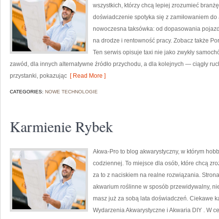
wszystkich, którzy chcą lepiej zrozumieć branżę
doświadczenie spotyka się z zamiłowaniem do a
nowoczesna taksówka: od dopasowania pojazdu
na drodze i rentowność pracy. Zobacz także Por
Ten serwis opisuje taxi nie jako zwykły samochó
zawód, dla innych alternatywne źródło przychodu, a dla kolejnych — ciągły ruch
przystanki, pokazując
[ Read More ]
CATEGORIES:
NOWE TECHNOLOGIE
Karmienie Rybek
Akwa-Pro to blog akwarystyczny, w którym hob
codziennej. To miejsce dla osób, które chcą z
za to z naciskiem na realne rozwiązania. Stron
akwarium roślinne w sposób przewidywalny, niez
masz już za sobą lata doświadczeń. Ciekawe kat
Wydarzenia Akwarystyczne i Akwaria DIY . W c