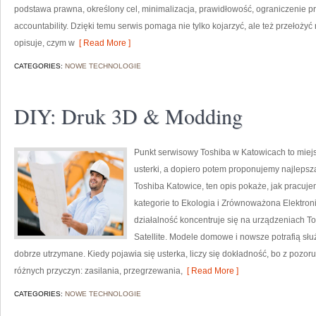
podstawa prawna, określony cel, minimalizacja, prawidłowość, ograniczenie 
accountability. Dzięki temu serwis pomaga nie tylko kojarzyć, ale też przełoż
opisuje, czym w
[ Read More ]
CATEGORIES:
NOWE TECHNOLOGIE
DIY: Druk 3D & Modding
Punkt serwisowy Toshiba w Katowicach to miej
usterki, a dopiero potem proponujemy najlepszą
Toshiba Katowice, ten opis pokaże, jak pracuj
kategorie to Ekologia i Zrównoważona Elektron
działalność koncentruje się na urządzeniach Tos
Satellite. Modele domowe i nowsze potrafią służ
dobrze utrzymane. Kiedy pojawia się usterka, liczy się dokładność, bo z poz
różnych przyczyn: zasilania, przegrzewania,
[ Read More ]
CATEGORIES:
NOWE TECHNOLOGIE