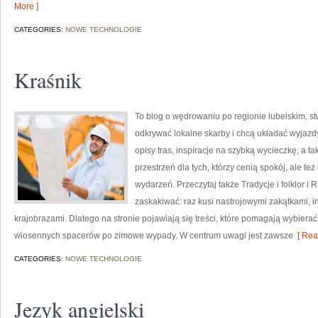
More ]
CATEGORIES:
NOWE TECHNOLOGIE
Kraśnik
To blog o wędrowaniu po regionie lubelskim, st
odkrywać lokalne skarby i chcą układać wyjaz
opisy tras, inspiracje na szybką wycieczkę, a 
przestrzeń dla tych, którzy cenią spokój, ale te
wydarzeń. Przeczytaj także Tradycje i folklor i 
zaskakiwać: raz kusi nastrojowymi zakątkami,
krajobrazami. Dlatego na stronie pojawiają się treści, które pomagają wybierać 
wiosennych spacerów po zimowe wypady. W centrum uwagi jest zawsze
[ Rea
CATEGORIES:
NOWE TECHNOLOGIE
Język angielski