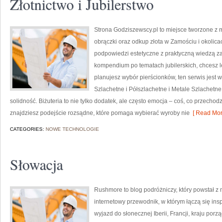
Złotnictwo i Jubilerstwo
Strona Godziszewscy.pl to miejsce tworzone z m
obrączki oraz odkup złota w Zamościu i okolicac
podpowiedzi estetyczne z praktyczną wiedzą 
kompendium po tematach jubilerskich, chcesz l
planujesz wybór pierścionków, ten serwis jest 
Szlachetne i Półszlachetne i Metale Szlachetn
solidność. Biżuteria to nie tylko dodatek, ale często emocja – coś, co przechod
znajdziesz podejście rozsądne, które pomaga wybierać wyroby nie
[ Read Mor
CATEGORIES:
NOWE TECHNOLOGIE
Słowacja
Rushmore to blog podróżniczy, który powstał z
internetowy przewodnik, w którym łączą się insp
wyjazd do słonecznej Iberii, Francji, kraju porz