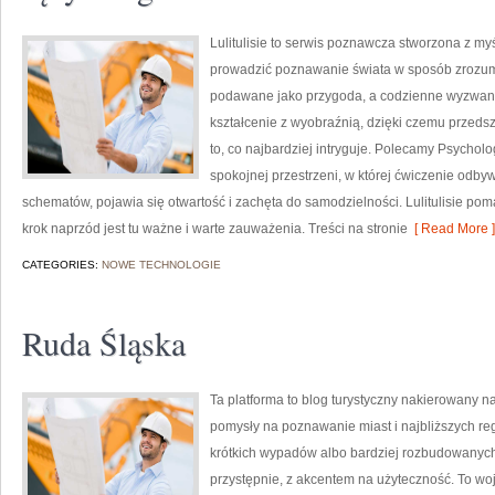
Lulitulisie to serwis poznawcza stworzona z myś
prowadzić poznawanie świata w sposób zrozumi
podawane jako przygoda, a codzienne wyzwania 
kształcenie z wyobraźnią, dzięki czemu przeds
to, co najbardziej intryguje. Polecamy Psycholo
spokojnej przestrzeni, w której ćwiczenie odby
schematów, pojawia się otwartość i zachęta do samodzielności. Lulitulisie 
krok naprzód jest tu ważne i warte zauważenia. Treści na stronie
[ Read More ]
CATEGORIES:
NOWE TECHNOLOGIE
Ruda Śląska
Ta platforma to blog turystyczny nakierowany n
pomysły na poznawanie miast i najbliższych re
krótkich wypadów albo bardziej rozbudowanych 
przystępnie, z akcentem na użyteczność. To wo