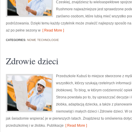
Czeskiej, znajdziesz tu wieloaspektowe spojrze
Rushmore najważniejsze jest sprawdzone podej
zarówno osobom, które lubią mieć wszystko pod k
podróżowania. Dzięki temu każdy czytelnik może znaleźć najlepszy sposób na z
aż po pełne sezony w
[ Read More ]
CATEGORIES:
NOWE TECHNOLOGIE
Zdrowie dzieci
Przedszkole Kubuś to miejsce stworzone z myśl
wszystkich, którzy szukają rzetelnych informacji
żłobkowej. To blog, w którym codzienność opiek
Strona powstała po to, by upraszczać decyzje 
żłobka, adaptacją dziecka, a także z planowan
niemowląt i małych dzieci i Zdrowie dzieci. W c
jak świadomie wspierać je w pierwszych latach. Znajdziesz tu omówienia doty
przedszkolnej i w żłobku. Publikacje
[ Read More ]