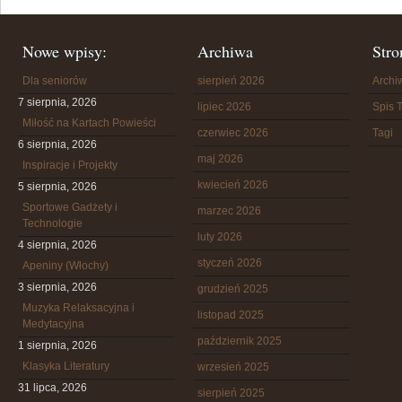
Nowe wpisy:
Archiwa
Stro
Dla seniorów
sierpień 2026
Arch
7 sierpnia, 2026
lipiec 2026
Spis T
Miłość na Kartach Powieści
czerwiec 2026
Tagi
6 sierpnia, 2026
maj 2026
Inspiracje i Projekty
kwiecień 2026
5 sierpnia, 2026
Sportowe Gadżety i
marzec 2026
Technologie
luty 2026
4 sierpnia, 2026
styczeń 2026
Apeniny (Włochy)
3 sierpnia, 2026
grudzień 2025
Muzyka Relaksacyjna i
listopad 2025
Medytacyjna
październik 2025
1 sierpnia, 2026
Klasyka Literatury
wrzesień 2025
31 lipca, 2026
sierpień 2025