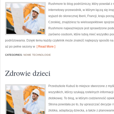
Rushmore to blog podróżniczy, który powstał z
internetowy przewodnik, w którym łączą się insp
wyjazd do słonecznej Iberii, Francji, kraju porz
Czeskiej, znajdziesz tu wieloaspektowe spojrze
Rushmore najważniejsze jest sprawdzone podej
zarówno osobom, które lubią mieć wszystko pod k
podróżowania. Dzięki temu każdy czytelnik może znaleźć najlepszy sposób na z
aż po pełne sezony w
[ Read More ]
CATEGORIES:
NOWE TECHNOLOGIE
Zdrowie dzieci
Przedszkole Kubuś to miejsce stworzone z myśl
wszystkich, którzy szukają rzetelnych informacji
żłobkowej. To blog, w którym codzienność opiek
Strona powstała po to, by upraszczać decyzje 
żłobka, adaptacją dziecka, a także z planowan