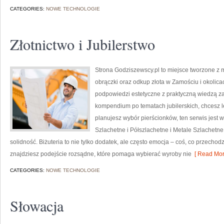
CATEGORIES:
NOWE TECHNOLOGIE
Złotnictwo i Jubilerstwo
Strona Godziszewscy.pl to miejsce tworzone z m
obrączki oraz odkup złota w Zamościu i okolicac
podpowiedzi estetyczne z praktyczną wiedzą 
kompendium po tematach jubilerskich, chcesz l
planujesz wybór pierścionków, ten serwis jest 
Szlachetne i Półszlachetne i Metale Szlachetn
solidność. Biżuteria to nie tylko dodatek, ale często emocja – coś, co przechod
znajdziesz podejście rozsądne, które pomaga wybierać wyroby nie
[ Read Mor
CATEGORIES:
NOWE TECHNOLOGIE
Słowacja