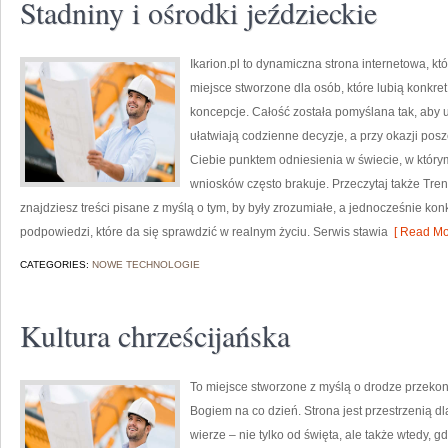
Stadniny i ośrodki jeździeckie
Ikarion.pl to dynamiczna strona internetowa, k
miejsce stworzone dla osób, które lubią konkre
koncepcje. Całość została pomyślana tak, aby uż
ułatwiają codzienne decyzje, a przy okazji posz
Ciebie punktem odniesienia w świecie, w którym
wniosków często brakuje. Przeczytaj także Treni
znajdziesz treści pisane z myślą o tym, by były zrozumiałe, a jednocześnie kon
podpowiedzi, które da się sprawdzić w realnym życiu. Serwis stawia
[ Read Mo
CATEGORIES:
NOWE TECHNOLOGIE
Kultura chrześcijańska
To miejsce stworzone z myślą o drodze przekon
Bogiem na co dzień. Strona jest przestrzenią d
wierze – nie tylko od święta, ale także wtedy, g