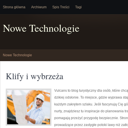
Strona główna
Archiwum
Spis Treści
Tagi
Nowe Technologie
Nowe Technologie
Klify i wybrzeża
Vulcans to blog turystyczny dla osób, które chc
dzikiej odsłonie. To miejsce, gdzie wyprawa staj
każdym zakrętem szlaku. Jeśli fascynują Cię gó
nurty, znajdziesz tu inspiracje do planowania t
pomagają przeżyć przygodę bezpiecznie. Strona 
prowadzące przez zastygłe potoki lawy niż zatło