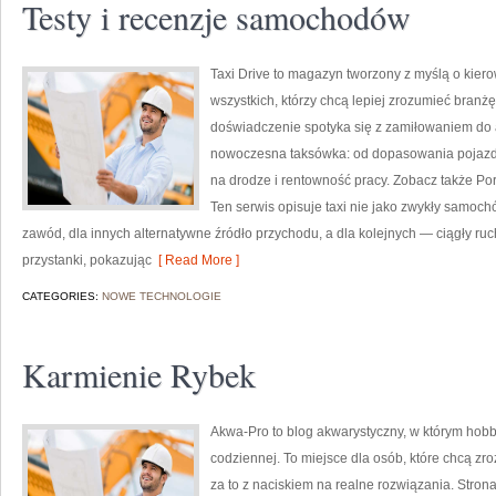
Testy i recenzje samochodów
Taxi Drive to magazyn tworzony z myślą o kier
wszystkich, którzy chcą lepiej zrozumieć branżę
doświadczenie spotyka się z zamiłowaniem do a
nowoczesna taksówka: od dopasowania pojazdu
na drodze i rentowność pracy. Zobacz także Por
Ten serwis opisuje taxi nie jako zwykły samochó
zawód, dla innych alternatywne źródło przychodu, a dla kolejnych — ciągły ruch
przystanki, pokazując
[ Read More ]
CATEGORIES:
NOWE TECHNOLOGIE
Karmienie Rybek
Akwa-Pro to blog akwarystyczny, w którym hob
codziennej. To miejsce dla osób, które chcą z
za to z naciskiem na realne rozwiązania. Stron