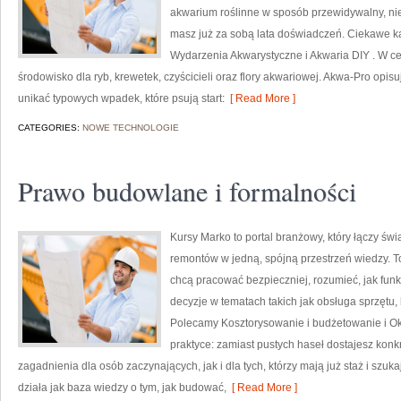
akwarium roślinne w sposób przewidywalny, niez
masz już za sobą lata doświadczeń. Ciekawe kat
Wydarzenia Akwarystyczne i Akwaria DIY . W c
środowisko dla ryb, krewetek, czyścicieli oraz flory akwariowej. Akwa-Pro opisu
unikać typowych wpadek, które psują start:
[ Read More ]
CATEGORIES:
NOWE TECHNOLOGIE
Prawo budowlane i formalności
Kursy Marko to portal branżowy, który łączy świ
remontów w jedną, spójną przestrzeń wiedzy. T
chcą pracować bezpieczniej, rozumieć, jak fun
decyzje w tematach takich jak obsługa sprzętu,
Polecamy Kosztorysowanie i budżetowanie i Okna
praktyce: zamiast pustych haseł dostajesz konk
zagadnienia dla osób zaczynających, jak i dla tych, którzy mają już staż i szuk
działa jak baza wiedzy o tym, jak budować,
[ Read More ]