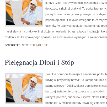
liderzy szkół, osoby w trakcie kształcenia ora
dotyczące szkolnej praktyki. To portal tworzony
porządkować zasady oraz pomagać w podejmow
psychologiczne. Ciekawe kategorie to Zarządz
uczniów. W praktyce ta platforma pełni rolę pr
haseł stawia na praktykę: instrukcje, omówienia, ściągi, a także inspiracje, któ
czytelnik szuka spokojnego sposobu na zrozumienie wymagań, a równocześnie
CATEGORIES:
NOWE TECHNOLOGIE
Pielęgnacja Dłoni i Stóp
Beat the boredom to miejsce stworzone po to, 
rutynę w przyjemny nawyk. To kompendium o p
paznokciowych. Jeśli szukasz pomysłów, chcesz
bardziej świadomie, znajdziesz tu przewodnik
różnych potrzeb, budżetów i stylów. Nowe kateg
paznokci. W świecie beauty łatwo się zmęczyć