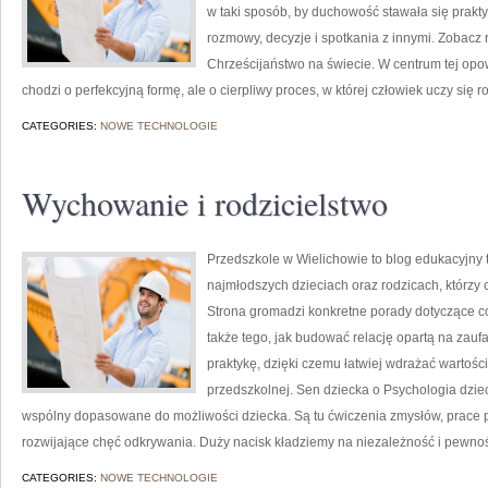
w taki sposób, by duchowość stawała się praktyc
rozmowy, decyzje i spotkania z innymi. Zobacz r
Chrześcijaństwo na świecie. W centrum tej opow
chodzi o perfekcyjną formę, ale o cierpliwy proces, w której człowiek uczy się 
CATEGORIES:
NOWE TECHNOLOGIE
Wychowanie i rodzicielstwo
Przedszkole w Wielichowie to blog edukacyjny 
najmłodszych dzieciach oraz rodzicach, którzy
Strona gromadzi konkretne porady dotyczące co
także tego, jak budować relację opartą na zaufa
praktykę, dzięki czemu łatwiej wdrażać wartoś
przedszkolnej. Sen dziecka o Psychologia dziec
wspólny dopasowane do możliwości dziecka. Są tu ćwiczenia zmysłów, prace pl
rozwijające chęć odkrywania. Duży nacisk kładziemy na niezależność i pewność
CATEGORIES:
NOWE TECHNOLOGIE