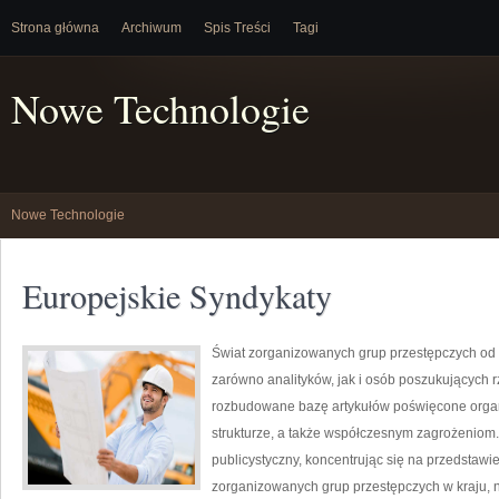
Strona główna
Archiwum
Spis Treści
Tagi
Nowe Technologie
Nowe Technologie
Europejskie Syndykaty
Świat zorganizowanych grup przestępczych od 
zarówno analityków, jak i osób poszukujących r
rozbudowane bazę artykułów poświęcone organ
strukturze, a także współczesnym zagrożeniom.
publicystyczny, koncentrując się na przedstawi
zorganizowanych grup przestępczych w kraju, 