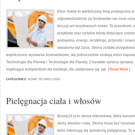
Ekos-Sułów to wartościowy blog poświęcony och
odpowiedzialność za środowisko nie musi ozn
decyzji ani kosztownych zmian. To przestrzeń, 
przykłady oraz rzetelne teksty dotyczące codz
gotowania, energii, recyklingu, przyrody i now
świadomy styl życia. Strona została przygotow
współczesne wyzwania środowiskowe, ale jednocześnie szukają treści napisa
Technologie dla Planety i Technologie dla Planety. Charakter serwisu sprawia
inspirujące kompendium dla każdego, kto zastanawia się, jak
[ Read More ]
CATEGORIES:
NOWE TECHNOLOGIE
Pielęgnacja ciała i włosów
Bioarp24.pl to strona internetowa, która koncen
skóry, włosów i ciała. Strona może być rozumi
które interesują się świadomą pielęgnacją. To w