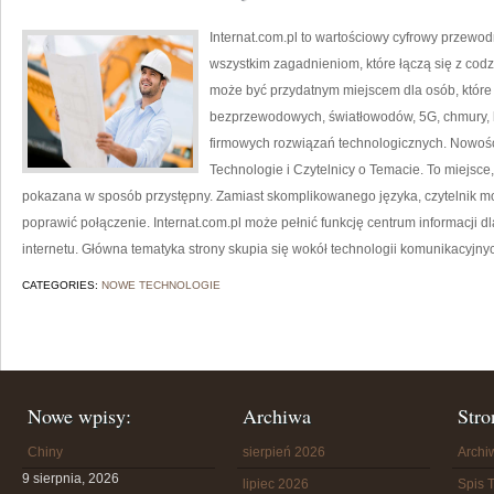
Internat.com.pl to wartościowy cyfrowy przewo
wszystkim zagadnieniom, które łączą się z cod
może być przydatnym miejscem dla osób, które c
bezprzewodowych, światłowodów, 5G, chmury, 
firmowych rozwiązań technologicznych. Nowośc
Technologie i Czytelnicy o Temacie. To miejsc
pokazana w sposób przystępny. Zamiast skomplikowanego języka, czytelnik mo
poprawić połączenie. Internat.com.pl może pełnić funkcję centrum informacji dl
internetu. Główna tematyka strony skupia się wokół technologii komunikacyjny
CATEGORIES:
NOWE TECHNOLOGIE
Nowe wpisy:
Archiwa
Stro
Chiny
sierpień 2026
Arch
9 sierpnia, 2026
lipiec 2026
Spis T