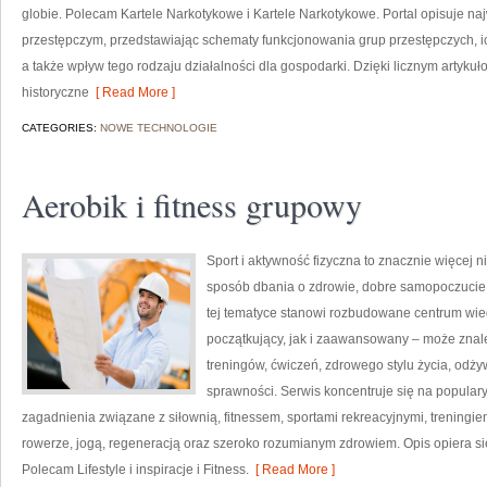
globie. Polecam Kartele Narkotykowe i Kartele Narkotykowe. Portal opisuje n
przestępczym, przedstawiając schematy funkcjonowania grup przestępczych, ic
a także wpływ tego rodzaju działalności dla gospodarki. Dzięki licznym artyk
historyczne
[ Read More ]
CATEGORIES:
NOWE TECHNOLOGIE
Aerobik i fitness grupowy
Sport i aktywność fizyczna to znacznie więcej niż
sposób dbania o zdrowie, dobre samopoczucie
tej tematyce stanowi rozbudowane centrum wie
początkujący, jak i zaawansowany – może znal
treningów, ćwiczeń, zdrowego stylu życia, odż
sprawności. Serwis koncentruje się na popular
zagadnienia związane z siłownią, fitnessem, sportami rekreacyjnymi, treningi
rowerze, jogą, regeneracją oraz szeroko rozumianym zdrowiem. Opis opiera si
Polecam Lifestyle i inspiracje i Fitness.
[ Read More ]