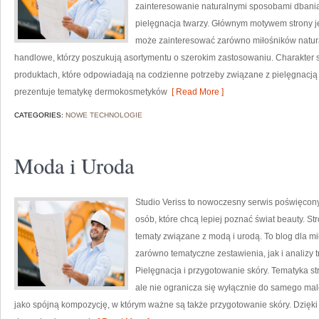
zainteresowanie naturalnymi sposobami dbania
pielęgnacja twarzy. Głównym motywem strony je
może zainteresować zarówno miłośników natura
handlowe, którzy poszukują asortymentu o szerokim zastosowaniu. Charakter st
produktach, które odpowiadają na codzienne potrzeby związane z pielęgnacją s
prezentuje tematykę dermokosmetyków
[ Read More ]
CATEGORIES:
NOWE TECHNOLOGIE
Moda i Uroda
Studio Veriss to nowoczesny serwis poświęco
osób, które chcą lepiej poznać świat beauty. S
tematy związane z modą i urodą. To blog dla m
zarówno tematyczne zestawienia, jak i analizy 
Pielęgnacja i przygotowanie skóry. Tematyka st
ale nie ogranicza się wyłącznie do samego mal
jako spójną kompozycję, w którym ważne są także przygotowanie skóry. Dzięki