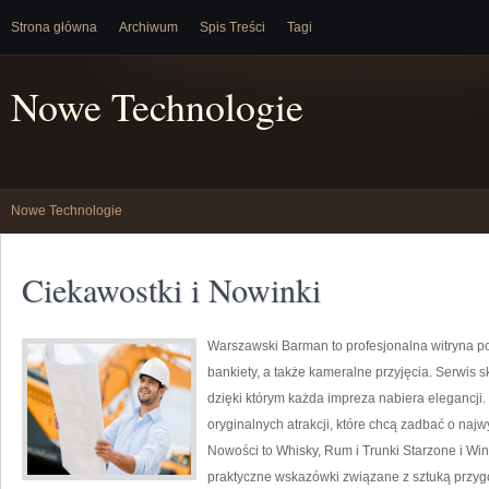
Strona główna
Archiwum
Spis Treści
Tagi
Nowe Technologie
Nowe Technologie
Ciekawostki i Nowinki
Warszawski Barman to profesjonalna witryna 
bankiety, a także kameralne przyjęcia. Serwis s
dzięki którym każda impreza nabiera elegancji
oryginalnych atrakcji, które chcą zadbać o na
Nowości to Whisky, Rum i Trunki Starzone i Win
praktyczne wskazówki związane z sztuką przyg