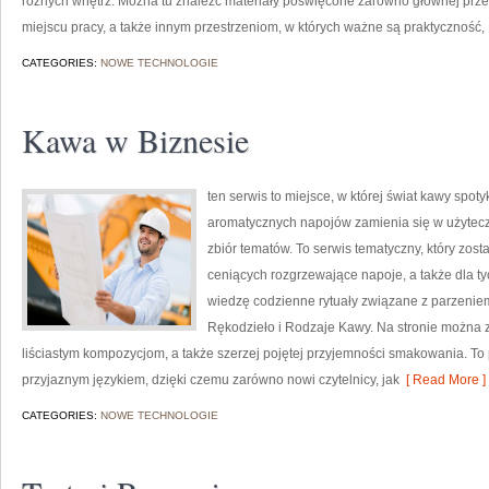
różnych wnętrz. Można tu znaleźć materiały poświęcone zarówno głównej prze
miejscu pracy, a także innym przestrzeniom, w których ważne są praktyczność,
CATEGORIES:
NOWE TECHNOLOGIE
Kawa w Biznesie
ten serwis to miejsce, w której świat kawy spoty
aromatycznych napojów zamienia się w użytecz
zbiór tematów. To serwis tematyczny, który zost
ceniących rozgrzewające napoje, a także dla ty
wiedzę codzienne rytuały związane z parzeni
Rękodzieło i Rodzaje Kawy. Na stronie można 
liściastym kompozycjom, a także szerzej pojętej przyjemności smakowania. To p
przyjaznym językiem, dzięki czemu zarówno nowi czytelnicy, jak
[ Read More ]
CATEGORIES:
NOWE TECHNOLOGIE