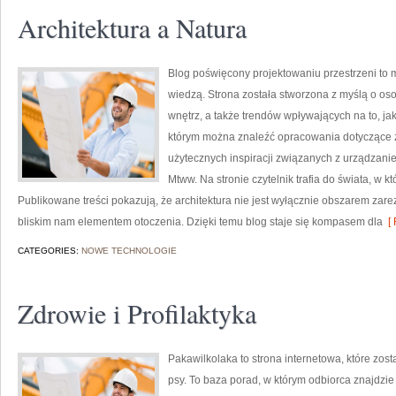
Architektura a Natura
Blog poświęcony projektowaniu przestrzeni to m
wiedzą. Strona została stworzona z myślą o o
wnętrz, a także trendów wpływających na to, jak
którym można znaleźć opracowania dotyczące 
użytecznych inspiracji związanych z urządzani
Mtww. Na stronie czytelnik trafia do świata, w k
Publikowane treści pokazują, że architektura nie jest wyłącznie obszarem zar
bliskim nam elementem otoczenia. Dzięki temu blog staje się kompasem dla
[ 
CATEGORIES:
NOWE TECHNOLOGIE
Zdrowie i Profilaktyka
Pakawilkolaka to strona internetowa, które zo
psy. To baza porad, w którym odbiorca znajdzie