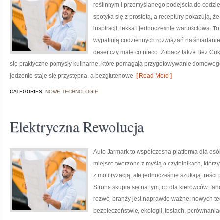
roślinnym i przemyślanego podejścia do codzie
spotyka się z prostotą, a receptury pokazują, ż
inspiracji, lekka i jednocześnie wartościowa. 
wypatrują codziennych rozwiązań na śniadanie, 
deser czy małe co nieco. Zobacz także Bez Cukru
się praktyczne pomysły kulinarne, które pomagają przygotowywanie domowego
jedzenie staje się przystępna, a bezglutenowe
[ Read More ]
CATEGORIES:
NOWE TECHNOLOGIE
Elektryczna Rewolucja
Auto Jarmark to współczesna platforma dla osób
miejsce tworzone z myślą o czytelnikach, któr
z motoryzacją, ale jednocześnie szukają treśc
Strona skupia się na tym, co dla kierowców, f
rozwój branży jest naprawdę ważne: nowych te
bezpieczeństwie, ekologii, testach, porównani