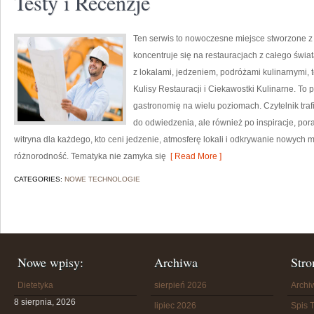
Testy i Recenzje
Ten serwis to nowoczesne miejsce stworzone z 
koncentruje się na restauracjach z całego świa
z lokalami, jedzeniem, podróżami kulinarnymi, 
Kulisy Restauracji i Ciekawostki Kulinarne. To 
gastronomię na wielu poziomach. Czytelnik trafi
do odwiedzenia, ale również po inspiracje, pora
witryna dla każdego, kto ceni jedzenie, atmosferę lokali i odkrywanie nowych mi
różnorodność. Tematyka nie zamyka się
[ Read More ]
CATEGORIES:
NOWE TECHNOLOGIE
Nowe wpisy:
Archiwa
Stro
Dietetyka
sierpień 2026
Arch
8 sierpnia, 2026
lipiec 2026
Spis T