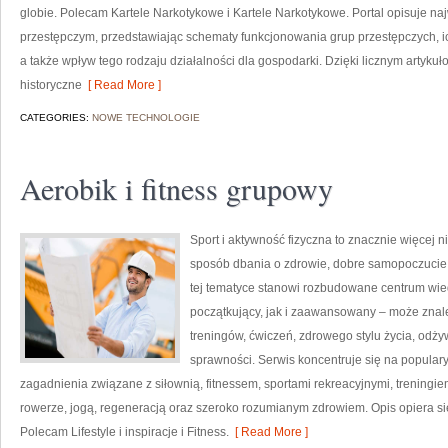
globie. Polecam Kartele Narkotykowe i Kartele Narkotykowe. Portal opisuje n
przestępczym, przedstawiając schematy funkcjonowania grup przestępczych, ic
a także wpływ tego rodzaju działalności dla gospodarki. Dzięki licznym artyk
historyczne
[ Read More ]
CATEGORIES:
NOWE TECHNOLOGIE
Aerobik i fitness grupowy
Sport i aktywność fizyczna to znacznie więcej niż
sposób dbania o zdrowie, dobre samopoczucie
tej tematyce stanowi rozbudowane centrum wie
początkujący, jak i zaawansowany – może znal
treningów, ćwiczeń, zdrowego stylu życia, odż
sprawności. Serwis koncentruje się na popular
zagadnienia związane z siłownią, fitnessem, sportami rekreacyjnymi, treningi
rowerze, jogą, regeneracją oraz szeroko rozumianym zdrowiem. Opis opiera si
Polecam Lifestyle i inspiracje i Fitness.
[ Read More ]