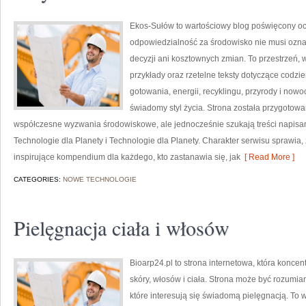
Ekos-Sułów to wartościowy blog poświęcony och
odpowiedzialność za środowisko nie musi ozn
decyzji ani kosztownych zmian. To przestrzeń, 
przykłady oraz rzetelne teksty dotyczące codz
gotowania, energii, recyklingu, przyrody i now
świadomy styl życia. Strona została przygotow
współczesne wyzwania środowiskowe, ale jednocześnie szukają treści napisa
Technologie dla Planety i Technologie dla Planety. Charakter serwisu sprawia
inspirujące kompendium dla każdego, kto zastanawia się, jak
[ Read More ]
CATEGORIES:
NOWE TECHNOLOGIE
Pielęgnacja ciała i włosów
Bioarp24.pl to strona internetowa, która koncen
skóry, włosów i ciała. Strona może być rozumi
które interesują się świadomą pielęgnacją. To w