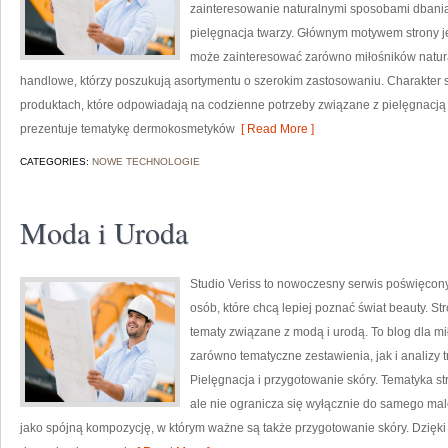
zainteresowanie naturalnymi sposobami dbania
pielęgnacja twarzy. Głównym motywem strony je
może zainteresować zarówno miłośników natura
handlowe, którzy poszukują asortymentu o szerokim zastosowaniu. Charakter st
produktach, które odpowiadają na codzienne potrzeby związane z pielęgnacją s
prezentuje tematykę dermokosmetyków
[ Read More ]
CATEGORIES:
NOWE TECHNOLOGIE
Moda i Uroda
Studio Veriss to nowoczesny serwis poświęco
osób, które chcą lepiej poznać świat beauty. S
tematy związane z modą i urodą. To blog dla m
zarówno tematyczne zestawienia, jak i analizy 
Pielęgnacja i przygotowanie skóry. Tematyka st
ale nie ogranicza się wyłącznie do samego mal
jako spójną kompozycję, w którym ważne są także przygotowanie skóry. Dzięki