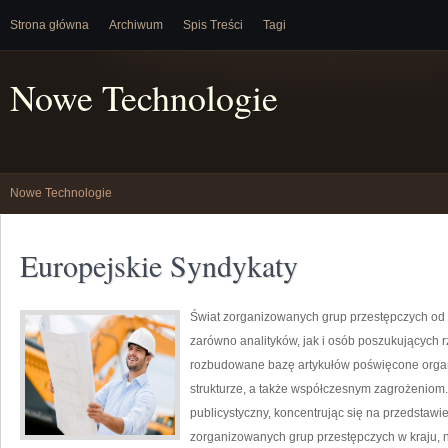
Strona główna
Archiwum
Spis Treści
Tagi
Nowe Technologie
Nowe Technologie
Europejskie Syndykaty
Świat zorganizowanych grup przestępczych od 
zarówno analityków, jak i osób poszukujących r
rozbudowane bazę artykułów poświęcone organ
strukturze, a także współczesnym zagrożeniom.
publicystyczny, koncentrując się na przedstawi
zorganizowanych grup przestępczych w kraju, 