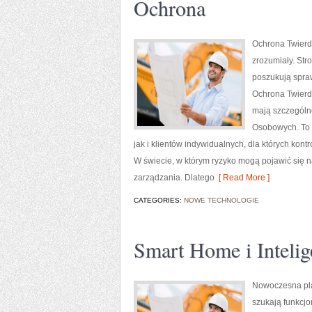
Ochrona
Ochrona Twierdz
zrozumiały. Str
poszukują spra
Ochrona Twierdz
mają szczególn
Osobowych. To p
jak i klientów indywidualnych, dla których ko
W świecie, w którym ryzyko mogą pojawić się 
zarządzania. Dlatego
[ Read More ]
CATEGORIES:
NOWE TECHNOLOGIE
Smart Home i Intelig
Nowoczesna pla
szukają funkcjo