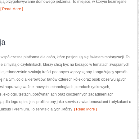
agają przygotowywanie domowego jedzenia. To miejsce, w którym bezmięsne
[ Read More ]
ja
 współczesna platforma dla osób, które pasjonują się światem motoryzacji. To
e z myślą o czytelnikach, którzy chcą być na bieżąco w tematach związanych
ale jednocześnie szukają treści podanych w przystępny i angażujący sposób.
ię na tym, co dla kierowców, fanów czterech kółek oraz osób obserwujących
jest naprawdę ważne: nowych technologiach, trendach rynkowych,
, ekologii, testach, porównaniach oraz codziennych zagadnieniach
 dla tego opisu jest profil strony jako serwisu z wiadomościami i artykułami o
uksus i Premium. To serwis dla tych, którzy
[ Read More ]