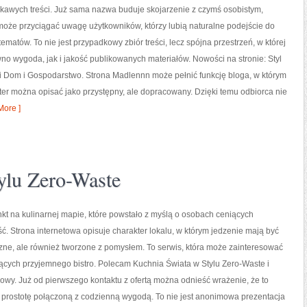
kawych treści. Już sama nazwa buduje skojarzenie z czymś osobistym,
może przyciągać uwagę użytkowników, którzy lubią naturalne podejście do
ematów. To nie jest przypadkowy zbiór treści, lecz spójna przestrzeń, w której
o wygoda, jak i jakość publikowanych materiałów. Nowości na stronie: Styl
 i Dom i Gospodarstwo. Strona Madlennn może pełnić funkcję bloga, w którym
kter można opisać jako przystępny, ale dopracowany. Dzięki temu odbiorca nie
ore ]
ylu Zero-Waste
unkt na kulinarnej mapie, które powstało z myślą o osobach ceniących
ć. Strona internetowa opisuje charakter lokalu, w którym jedzenie mają być
czne, ale również tworzone z pomysłem. To serwis, która może zainteresować
ących przyjemnego bistro. Polecam Kuchnia Świata w Stylu Zero-Waste i
wy. Już od pierwszego kontaktu z ofertą można odnieść wrażenie, że to
a prostotę połączoną z codzienną wygodą. To nie jest anonimowa prezentacja