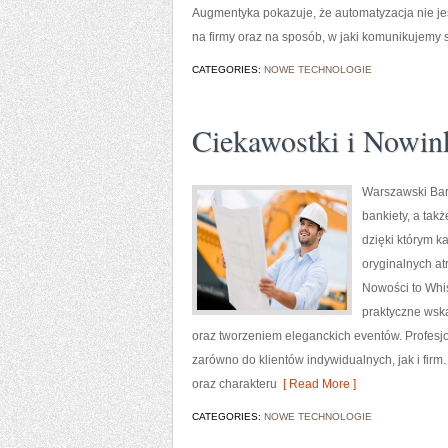
Augmentyka pokazuje, że automatyzacja nie jest
na firmy oraz na sposób, w jaki komunikujemy s
CATEGORIES:
NOWE TECHNOLOGIE
Ciekawostki i Nowin
Warszawski Bar
bankiety, a tak
dzięki którym k
oryginalnych at
Nowości to Whis
praktyczne wsk
oraz tworzeniem eleganckich eventów. Profesj
zarówno do klientów indywidualnych, jak i fi
oraz charakteru
[ Read More ]
CATEGORIES:
NOWE TECHNOLOGIE