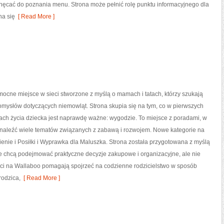
achęcać do poznania menu. Strona może pełnić rolę punktu informacyjnego dla
na się
[ Read More ]
ocne miejsce w sieci stworzone z myślą o mamach i tatach, którzy szukają
omysłów dotyczących niemowląt. Strona skupia się na tym, co w pierwszych
tach życia dziecka jest naprawdę ważne: wygodzie. To miejsce z poradami, w
naleźć wiele tematów związanych z zabawą i rozwojem. Nowe kategorie na
mienie i Posiłki i Wyprawka dla Maluszka. Strona została przygotowana z myślą
e chcą podejmować praktyczne decyzje zakupowe i organizacyjne, ale nie
ci na Wallaboo pomagają spojrzeć na codzienne rodzicielstwo w sposób
rodzica,
[ Read More ]