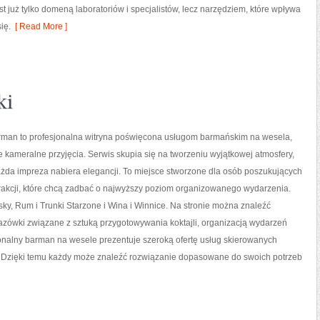
 już tylko domeną laboratoriów i specjalistów, lecz narzędziem, które wpływa
ię.
[ Read More ]
ki
man to profesjonalna witryna poświęcona usługom barmańskim na wesela,
że kameralne przyjęcia. Serwis skupia się na tworzeniu wyjątkowej atmosfery,
ażda impreza nabiera elegancji. To miejsce stworzone dla osób poszukujących
rakcji, które chcą zadbać o najwyższy poziom organizowanego wydarzenia.
ky, Rum i Trunki Starzone i Wina i Winnice. Na stronie można znaleźć
azówki związane z sztuką przygotowywania koktajli, organizacją wydarzeń
onalny barman na wesele prezentuje szeroką ofertę usług skierowanych
rm. Dzięki temu każdy może znaleźć rozwiązanie dopasowane do swoich potrzeb