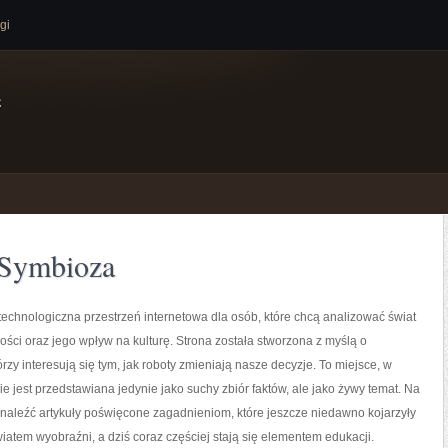
gi
e
 Symbioza
echnologiczna przestrzeń internetowa dla osób, które chcą analizować świat
łości oraz jego wpływ na kulturę. Strona została stworzona z myślą o
órzy interesują się tym, jak roboty zmieniają nasze decyzje. To miejsce, w
ie jest przedstawiana jedynie jako suchy zbiór faktów, ale jako żywy temat. Na
naleźć artykuły poświęcone zagadnieniom, które jeszcze niedawno kojarzyły
wiatem wyobraźni, a dziś coraz częściej stają się elementem edukacji.