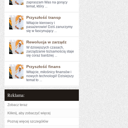
zapraszam Was na gorący
temat, który ...
Przyszłość transp
Witajcie kierowcy⁢ i
pasażerowie! Dziś ⁢zanurzymy
się w ‍fascynujący​ ...
Rewolucja w zarządz
W dzisiejszych czasach,
zarządzanie tożsamością ⁤staje
się coraz ‍bardziej ...
Przyszłość finans
Witajcie, miłośnicy finansów i
⁤nowych technologii! Dzisiejszy
⁤temat to ...
Reklama:
Zobacz teraz
Kliknij, aby zobaczyć więcej
Poznaj więcej szczegółów