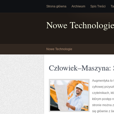
Strona główna
Archiwum
Spis Treści
Ta
Nowe Technologi
Nowe Technologie
Człowiek–Maszyna:
Augmentyka to t
cyfrowej przysz
czytelnikach, kt
którym postęp n
stronie można z
się głównie z ś