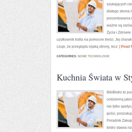
szukających cie
dlatego strona 
prezentowania t
ważne są zarówn
Życia i Zdrowie
użytkownik trafia na pomocne treści. Jej chara
czuje, że przegląda nijaką stronę, lecz
[ Read M
CATEGORIES:
NOWE TECHNOLOGIE
Kuchnia Świata w St
BibiBistro to p
codzienną jakoś
nie tylko apety
gości, poszukuj
Poradnik Zakupo
bistro stawia n