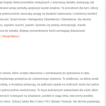
je bogaty świat produktów związanych z aranżacją światła, pokazując jak
rane lampy potrafią upiększyć każde wnętrze. To przestrzeń dla tych, którzy
le jednocześnie zwracają uwagę na trwałość wykonania i codzienny komfort
lecam: Smart Home i Inteligentne Oświetlenie i Oświetlenie. Na stronie
, sypialni, kuchni, jadalni, łazienki czy pokoju dziecięcego. Każde
ia do światła, dlatego prezentowane treści pomagają dopasować
W
[ Read More ]
serwis, które zostało stworzone z zamiłowania do gotowania w stylu
emyślanego podejścia do codziennego żywienia. To platforma, na której smak
rostotą, a receptury pokazują, że jadłospis oparty na roślinach może być pełna
ka i jednocześnie wartościowa. To baza kulinarnych wskazówek dla osób, które
ennych rozwiązań na śniadanie, posiłek w ciągu dnia, wieczorny posiłek,
co nieco. Zobacz także Bez Cukru i Fit i Obiady i Kolacje. Na stronie pojawiają