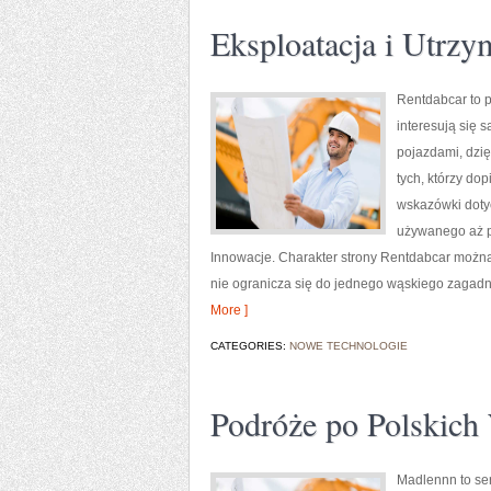
Eksploatacja i Utrzy
Rentdabcar to p
interesują się
pojazdami, dzię
tych, którzy do
wskazówki doty
używanego aż po
Innowacje. Charakter strony Rentdabcar można o
nie ogranicza się do jednego wąskiego zagadni
More ]
CATEGORIES:
NOWE TECHNOLOGIE
Podróże po Polskich
Madlennn to ser