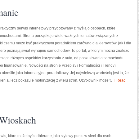
manie
raktyczny serwis internetowy przygotowany z myślą o osobach, które
 samochodami. Strona porządkuje wiele ważnych tematów związanych z
ki czemu może być praktycznym poradnikiem zarówno dla kierowców, jak i dla
piero poznają świat wynajmu samochodów. To portal, w którym można znaleźć
czące różnych aspektów korzystania z auta, od poszukiwania samochodu
 finansowanie. Nowości na stronie Przepisy i Formalności i Trendy i
kreślić jako informacyjno-poradnikowy. Jej największą wartością jest to, że
enia, lecz pokazuje motoryzację z wielu stron. Użytkownik może tu
[ Read
 Wioskach
wis, które może być odbierane jako stylowy punkt w sieci dla osób