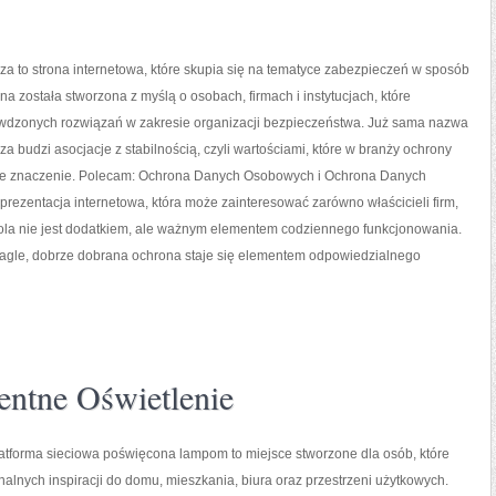
a to strona internetowa, które skupia się na tematyce zabezpieczeń w sposób
ona została stworzona z myślą o osobach, firmach i instytucjach, które
wdzonych rozwiązań w zakresie organizacji bezpieczeństwa. Już sama nazwa
a budzi asocjacje z stabilnością, czyli wartościami, które w branży ochrony
e znaczenie. Polecam: Ochrona Danych Osobowych i Ochrona Danych
rezentacja internetowa, która może zainteresować zarówno właścicieli firm,
ntrola nie jest dodatkiem, ale ważnym elementem codziennego funkcjonowania.
nagle, dobrze dobrana ochrona staje się elementem odpowiedzialnego
entne Oświetlenie
tforma sieciowa poświęcona lampom to miejsce stworzone dla osób, które
nalnych inspiracji do domu, mieszkania, biura oraz przestrzeni użytkowych.