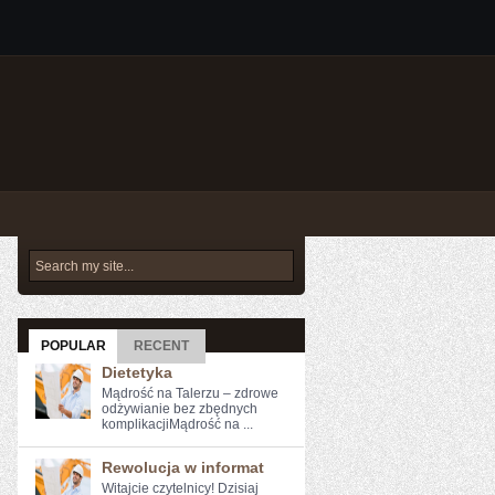
POPULAR
RECENT
Dietetyka
Mądrość na Talerzu – zdrowe
odżywianie bez zbędnych
komplikacjiMądrość na ...
Rewolucja w informat
Witajcie czytelnicy! Dzisiaj