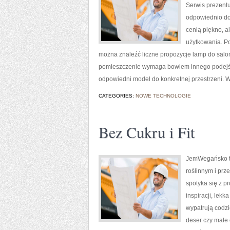
Serwis prezentu
odpowiednio dob
cenią piękno, a
użytkowania. Po
można znaleźć liczne propozycje lamp do salonu
pomieszczenie wymaga bowiem innego podejśc
odpowiedni model do konkretnej przestrzeni. 
CATEGORIES:
NOWE TECHNOLOGIE
Bez Cukru i Fit
JemWegańsko to 
roślinnym i prz
spotyka się z p
inspiracji, lek
wypatrują codzi
deser czy małe 