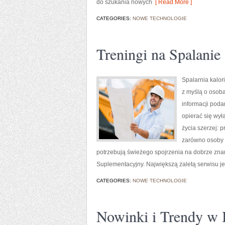
do szukania nowych
[ Read More ]
CATEGORIES:
NOWE TECHNOLOGIE
Treningi na Spalanie 
Spalarnia kalor
z myślą o osoba
informacji poda
opierać się wył
życia szerzej: 
zarówno osoby w
potrzebują świeżego spojrzenia na dobrze zn
Suplementacyjny. Największą zaletą serwisu j
CATEGORIES:
NOWE TECHNOLOGIE
Nowinki i Trendy w I