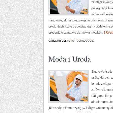
zainteresowani
pielęgnacja twa
może zainteres
handlowe, którzy poszukują asortymentu o szer
produktach, które odpowiadają na codzienne po
prezentuje tematykę dermokosmetyków
[ Read
CATEGORIES:
NOWE TECHNOLOGIE
Moda i Uroda
Studio Veriss 
osób, które chc
tematy związane
zarówno tematyc
Pielęgnacja i p
ale nie ogranic
jako spójną kompozycję, w którym ważne są ta