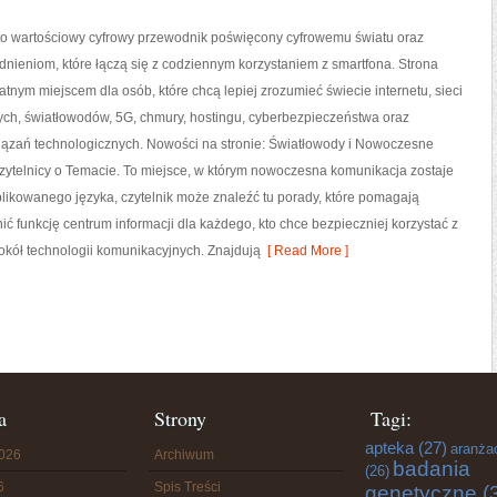
 to wartościowy cyfrowy przewodnik poświęcony cyfrowemu światu oraz
nieniom, które łączą się z codziennym korzystaniem z smartfona. Strona
tnym miejscem dla osób, które chcą lepiej zrozumieć świecie internetu, sieci
h, światłowodów, 5G, chmury, hostingu, cyberbezpieczeństwa oraz
iązań technologicznych. Nowości na stronie: Światłowody i Nowoczesne
zytelnicy o Temacie. To miejsce, w którym nowoczesna komunikacja zostaje
ikowanego języka, czytelnik może znaleźć tu porady, które pomagają
ić funkcję centrum informacji dla każdego, kto chce bezpieczniej korzystać z
wokół technologii komunikacyjnych. Znajdują
[ Read More ]
a
Strony
Tagi:
apteka
(27)
aranża
2026
Archiwum
badania
(26)
6
Spis Treści
genetyczne
(