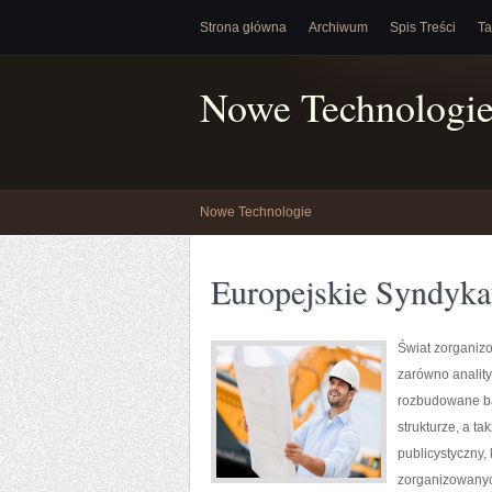
Strona główna
Archiwum
Spis Treści
Ta
Nowe Technologi
Nowe Technologie
Europejskie Syndyka
Świat zorganiz
zarówno anality
rozbudowane ba
strukturze, a t
publicystyczny,
zorganizowanyc