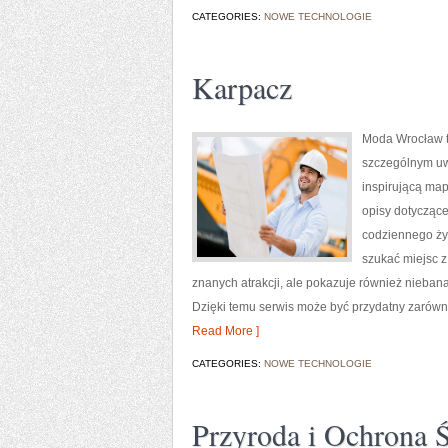
CATEGORIES:
NOWE TECHNOLOGIE
Karpacz
Moda Wrocław t
szczególnym uw
inspirującą map
opisy dotyczące 
codziennego życ
szukać miejsc z
znanych atrakcji, ale pokazuje również nieban
Dzięki temu serwis może być przydatny zarówn
Read More ]
CATEGORIES:
NOWE TECHNOLOGIE
Przyroda i Ochrona 