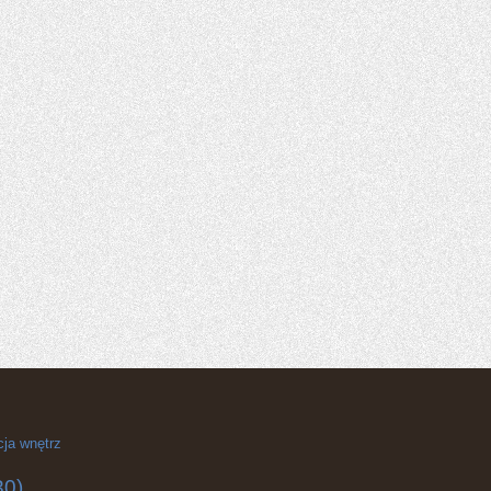
cja wnętrz
30)