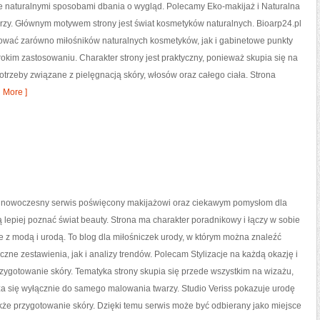
e naturalnymi sposobami dbania o wygląd. Polecamy Eko-makijaż i Naturalna
rzy. Głównym motywem strony jest świat kosmetyków naturalnych. Bioarp24.pl
ować zarówno miłośników naturalnych kosmetyków, jak i gabinetowe punkty
okim zastosowaniu. Charakter strony jest praktyczny, ponieważ skupia się na
trzeby związane z pielęgnacją skóry, włosów oraz całego ciała. Strona
 More ]
to nowoczesny serwis poświęcony makijażowi oraz ciekawym pomysłom dla
ą lepiej poznać świat beauty. Strona ma charakter poradnikowy i łączy w sobie
 z modą i urodą. To blog dla miłośniczek urody, w którym można znaleźć
zne zestawienia, jak i analizy trendów. Polecam Stylizacje na każdą okazję i
rzygotowanie skóry. Tematyka strony skupia się przede wszystkim na wizażu,
za się wyłącznie do samego malowania twarzy. Studio Veriss pokazuje urodę
kże przygotowanie skóry. Dzięki temu serwis może być odbierany jako miejsce