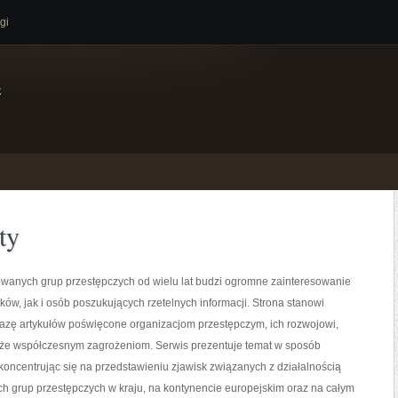
gi
e
ty
owanych grup przestępczych od wielu lat budzi ogromne zainteresowanie
ków, jak i osób poszukujących rzetelnych informacji. Strona stanowi
zę artykułów poświęcone organizacjom przestępczym, ich rozwojowi,
akże współczesnym zagrożeniom. Serwis prezentuje temat w sposób
 koncentrując się na przedstawieniu zjawisk związanych z działalnością
h grup przestępczych w kraju, na kontynencie europejskim oraz na całym