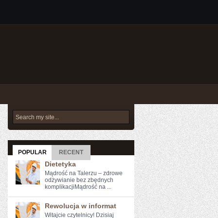
POPULAR
RECENT
Dietetyka
Mądrość na Talerzu – zdrowe
odżywianie bez zbędnych
komplikacjiMądrość na ...
Rewolucja w informat
Witajcie czytelnicy! Dzisiaj