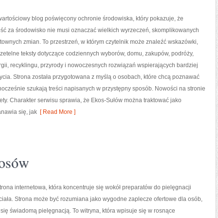
artościowy blog poświęcony ochronie środowiska, który pokazuje, że
ść za środowisko nie musi oznaczać wielkich wyrzeczeń, skomplikowanych
ztownych zmian. To przestrzeń, w którym czytelnik może znaleźć wskazówki,
rzetelne teksty dotyczące codziennych wyborów, domu, zakupów, podróży,
gii, recyklingu, przyrody i nowoczesnych rozwiązań wspierających bardziej
ycia. Strona została przygotowana z myślą o osobach, które chcą poznawać
cześnie szukają treści napisanych w przystępny sposób. Nowości na stronie
nety. Charakter serwisu sprawia, że Ekos-Sułów można traktować jako
nawia się, jak
[ Read More ]
łosów
strona internetowa, która koncentruje się wokół preparatów do pielęgnacji
 ciała. Strona może być rozumiana jako wygodne zaplecze ofertowe dla osób,
ą się świadomą pielęgnacją. To witryna, która wpisuje się w rosnące