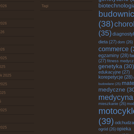
biotechnologi
2026
Tagi
budowni
(38)
choro
2026
(35)
026
diagnosty
dieta
(27)
dom
(26)
commerce
(
026
egzaminy
(28)
fa
2025
(27)
fitness medyc
genetyka
(30)
2025
edukacyjne
(27)
ik 2025
korepetycje
(28)
mate
2025
budowlane
(25)
medyczne
(3
2025
medycyna
5
mieszkanie
(26)
mod
motocykl
2025
(39)
odchudza
2025
opieka
ogród
(26)