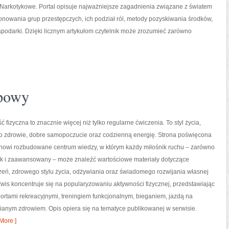
 Narkotykowe. Portal opisuje najważniejsze zagadnienia związane z światem
onowania grup przestępczych, ich podział ról, metody pozyskiwania środków,
ospodarki. Dzięki licznym artykułom czytelnik może zrozumieć zarówno
upowy
ć fizyczna to znacznie więcej niż tylko regularne ćwiczenia. To styl życia,
o zdrowie, dobre samopoczucie oraz codzienną energię. Strona poświęcona
tanowi rozbudowane centrum wiedzy, w którym każdy miłośnik ruchu – zarówno
jak i zaawansowany – może znaleźć wartościowe materiały dotyczące
zeń, zdrowego stylu życia, odżywiania oraz świadomego rozwijania własnej
wis koncentruje się na popularyzowaniu aktywności fizycznej, przedstawiając
portami rekreacyjnymi, treningiem funkcjonalnym, bieganiem, jazdą na
ianym zdrowiem. Opis opiera się na tematyce publikowanej w serwisie.
More ]