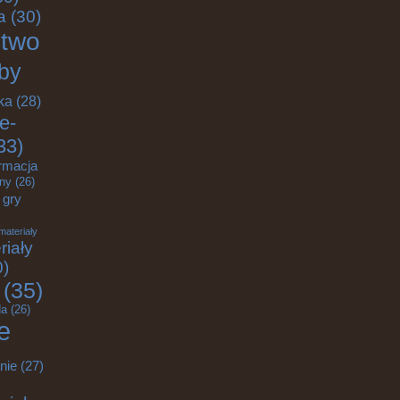
a
(30)
ctwo
by
ka
(28)
e-
33)
rmacja
zny
(26)
gry
materiały
riały
0)
(35)
a
(26)
e
nie
(27)