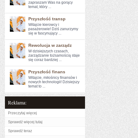
zapraszam Was na gorący
temat, który ...
Przyszłość transp
Witajcie kierowcy⁢ i
pasażerowie! Dziś ⁢zanurzymy
się w ‍fascynujący​ ...
Rewolucja w zarządz
W dzisiejszych czasach,
zarządzanie tożsamością ⁤staje
się coraz ‍bardziej ...
Przyszłość finans
Witajcie, miłośnicy finansów i
⁤nowych technologii! Dzisiejszy
⁤temat to ...
Reklama:
Przeczytaj więcej
Sprawdź więcej tutaj
Sprawdź teraz