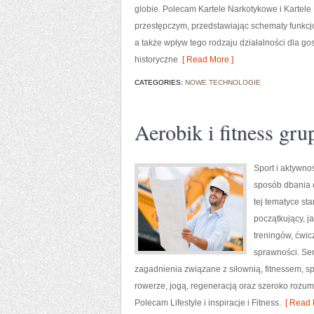
globie. Polecam Kartele Narkotykowe i Kartele
przestępczym, przedstawiając schematy funkcj
a także wpływ tego rodzaju działalności dla g
historyczne
[ Read More ]
CATEGORIES:
NOWE TECHNOLOGIE
Aerobik i fitness gr
Sport i aktywnoś
sposób dbania 
tej tematyce s
początkujący, 
treningów, ćwic
sprawności. Ser
zagadnienia związane z siłownią, fitnessem, s
rowerze, jogą, regeneracją oraz szeroko rozum
Polecam Lifestyle i inspiracje i Fitness.
[ Read 