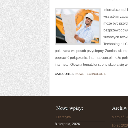
Internat.com.pl
wszystkim zagad
może być przyda
bezprzewodowyc
firmowych rozw
Technologie i C
pokazana w sposób przystępny. Zamiast skompl
poprawić połączenie. Internat.com.pl może pełn
internetu. Główna tematyka strony skupia się 
CATEGORIES:
NOWE TECHNOLOGIE
Nowe wpisy:
Archiw
Dietetyka
sierpień 
8 sierpnia, 2026
lipiec 202