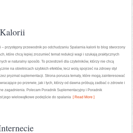
Kalorii
ii – przystępny przewodnik po odchudzaniu Spalarnia kalorii to blog stworzony
ch, które chcą lepiej zrozumieć temat redukcji wagi i szukają praktycznych
nych w naturalny sposób. To przestrzeń dla czytelników, którzy nie chcą
ącznie na obietnicach szybkich efektów, lecz wolą spojrzeć na zdrowy styl
przez pryzmat suplementacji. Strona porusza tematy, które mogą zainteresować
racające po przerwie, jak i tych, którzy od dawna próbują zadbać o zdrowie i
ane zagadnienia. Polecam Poradnik Suplementacyjny i Poradnik
est jego wielowątkowe podejście do spalania
[ Read More ]
nternecie