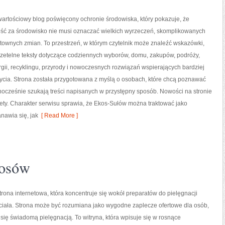
artościowy blog poświęcony ochronie środowiska, który pokazuje, że
ść za środowisko nie musi oznaczać wielkich wyrzeczeń, skomplikowanych
ztownych zmian. To przestrzeń, w którym czytelnik może znaleźć wskazówki,
rzetelne teksty dotyczące codziennych wyborów, domu, zakupów, podróży,
gii, recyklingu, przyrody i nowoczesnych rozwiązań wspierających bardziej
ycia. Strona została przygotowana z myślą o osobach, które chcą poznawać
cześnie szukają treści napisanych w przystępny sposób. Nowości na stronie
nety. Charakter serwisu sprawia, że Ekos-Sułów można traktować jako
nawia się, jak
[ Read More ]
łosów
strona internetowa, która koncentruje się wokół preparatów do pielęgnacji
 ciała. Strona może być rozumiana jako wygodne zaplecze ofertowe dla osób,
ą się świadomą pielęgnacją. To witryna, która wpisuje się w rosnące