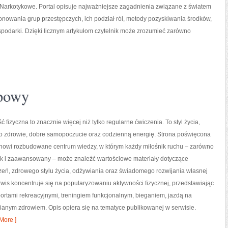
 Narkotykowe. Portal opisuje najważniejsze zagadnienia związane z światem
onowania grup przestępczych, ich podział ról, metody pozyskiwania środków,
ospodarki. Dzięki licznym artykułom czytelnik może zrozumieć zarówno
upowy
ć fizyczna to znacznie więcej niż tylko regularne ćwiczenia. To styl życia,
o zdrowie, dobre samopoczucie oraz codzienną energię. Strona poświęcona
tanowi rozbudowane centrum wiedzy, w którym każdy miłośnik ruchu – zarówno
jak i zaawansowany – może znaleźć wartościowe materiały dotyczące
zeń, zdrowego stylu życia, odżywiania oraz świadomego rozwijania własnej
wis koncentruje się na popularyzowaniu aktywności fizycznej, przedstawiając
portami rekreacyjnymi, treningiem funkcjonalnym, bieganiem, jazdą na
ianym zdrowiem. Opis opiera się na tematyce publikowanej w serwisie.
More ]