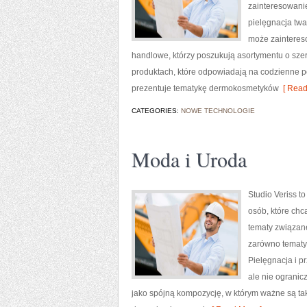
zainteresowani
pielęgnacja twa
może zainteres
handlowe, którzy poszukują asortymentu o szer
produktach, które odpowiadają na codzienne po
prezentuje tematykę dermokosmetyków
[ Read
CATEGORIES:
NOWE TECHNOLOGIE
Moda i Uroda
Studio Veriss 
osób, które chc
tematy związane
zarówno tematyc
Pielęgnacja i p
ale nie ogranic
jako spójną kompozycję, w którym ważne są ta