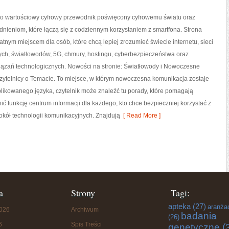
 to wartościowy cyfrowy przewodnik poświęcony cyfrowemu światu oraz
nieniom, które łączą się z codziennym korzystaniem z smartfona. Strona
tnym miejscem dla osób, które chcą lepiej zrozumieć świecie internetu, sieci
h, światłowodów, 5G, chmury, hostingu, cyberbezpieczeństwa oraz
iązań technologicznych. Nowości na stronie: Światłowody i Nowoczesne
zytelnicy o Temacie. To miejsce, w którym nowoczesna komunikacja zostaje
ikowanego języka, czytelnik może znaleźć tu porady, które pomagają
ić funkcję centrum informacji dla każdego, kto chce bezpieczniej korzystać z
wokół technologii komunikacyjnych. Znajdują
[ Read More ]
a
Strony
Tagi:
apteka
(27)
aranża
2026
Archiwum
badania
(26)
6
Spis Treści
genetyczne
(