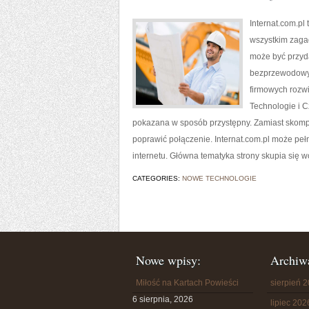
Internat.com.pl
wszystkim zagad
może być przyda
bezprzewodowyc
firmowych rozw
Technologie i C
pokazana w sposób przystępny. Zamiast skompl
poprawić połączenie. Internat.com.pl może pełn
internetu. Główna tematyka strony skupia się 
CATEGORIES:
NOWE TECHNOLOGIE
Nowe wpisy:
Archiw
Miłość na Kartach Powieści
sierpień 
6 sierpnia, 2026
lipiec 202