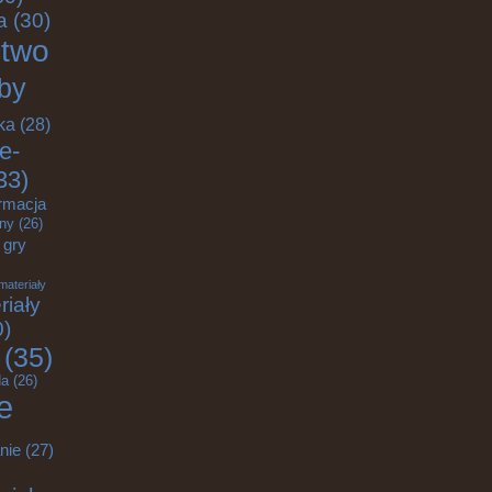
a
(30)
ctwo
by
ka
(28)
e-
33)
rmacja
zny
(26)
gry
materiały
riały
0)
(35)
a
(26)
e
nie
(27)