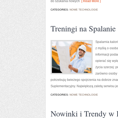
do szukania nowych
[ Read More ]
CATEGORIES:
NOWE TECHNOLOGIE
Treningi na Spalanie 
Spalarnia kalor
z myślą o osoba
informacji poda
opierać się wył
życia szerzej: 
zarówno osoby w
potrzebują świeżego spojrzenia na dobrze zn
Suplementacyjny. Największą zaletą serwisu j
CATEGORIES:
NOWE TECHNOLOGIE
Nowinki i Trendy w I