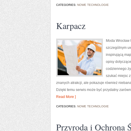
CATEGORIES:
NOWE TECHNOLOGIE
Karpacz
Moda Wrocław t
szczególnym uw
inspirującą map
opisy dotyczące 
codziennego życ
szukać miejsc z
znanych atrakcji, ale pokazuje również nieban
Dzięki temu serwis może być przydatny zarówn
Read More ]
CATEGORIES:
NOWE TECHNOLOGIE
Przyroda i Ochrona 