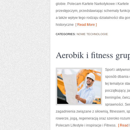
globie. Polecam Kartele Narkotykowe i Kartele
przestępczym, przedstawiając schematy funkcj
a także wpływ tego rodzaju działalności dla g
historyczne
[ Read More ]
CATEGORIES:
NOWE TECHNOLOGIE
Aerobik i fitness gr
Sport i aktywnoś
sposób dbania 
tej tematyce s
początkujący, 
treningów, ćwic
sprawności. Ser
zagadnienia związane z siłownią, fitnessem, s
rowerze, jogą, regeneracją oraz szeroko rozum
Polecam Lifestyle i inspiracje i Fitness.
[ Read 