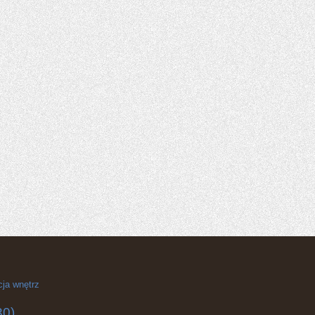
cja wnętrz
30)