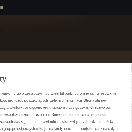
gi
e
ty
owanych grup przestępczych od wielu lat budzi ogromne zainteresowanie
ków, jak i osób poszukujących rzetelnych informacji. Strona stanowi
zę artykułów poświęcone organizacjom przestępczym, ich rozwojowi,
akże współczesnym zagrożeniom. Serwis prezentuje temat w sposób
 koncentrując się na przedstawieniu zjawisk związanych z działalnością
h grup przestępczych w kraju, na kontynencie europejskim oraz na całym