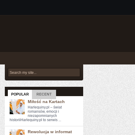
POPULAR
RECENT
Miłość na Kartach
Harlequiny.pl – świat
romansów, emocji i
niezapomnianych
historiiHarlequiny.pl to serwis ...
Rewolucja w informat