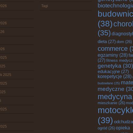
biotechnologi
2026
Tagi
budowni
(38)
choro
2026
(35)
026
diagnosty
dieta
(27)
dom
(26)
commerce
(
026
egzaminy
(28)
fa
2025
(27)
fitness medyc
genetyka
(30)
2025
edukacyjne
(27)
ik 2025
korepetycje
(28)
mate
2025
budowlane
(25)
medyczne
(3
2025
medycyna
5
mieszkanie
(26)
mod
motocykl
2025
(39)
odchudza
2025
opieka
ogród
(26)