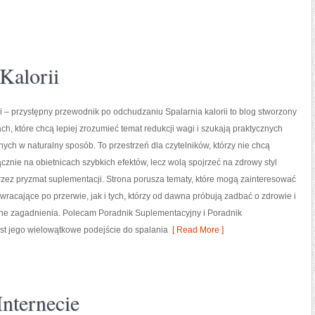
Kalorii
ii – przystępny przewodnik po odchudzaniu Spalarnia kalorii to blog stworzony
ch, które chcą lepiej zrozumieć temat redukcji wagi i szukają praktycznych
nych w naturalny sposób. To przestrzeń dla czytelników, którzy nie chcą
ącznie na obietnicach szybkich efektów, lecz wolą spojrzeć na zdrowy styl
przez pryzmat suplementacji. Strona porusza tematy, które mogą zainteresować
racające po przerwie, jak i tych, którzy od dawna próbują zadbać o zdrowie i
ane zagadnienia. Polecam Poradnik Suplementacyjny i Poradnik
est jego wielowątkowe podejście do spalania
[ Read More ]
nternecie