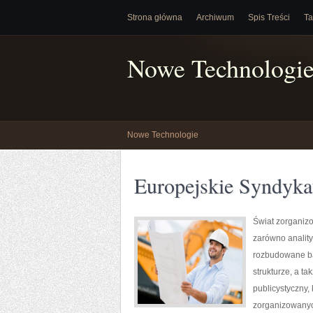
Strona główna
Archiwum
Spis Treści
Ta
Nowe Technologi
Nowe Technologie
Europejskie Syndyka
Świat zorganiz
zarówno anality
rozbudowane ba
strukturze, a t
publicystyczny,
zorganizowanyc