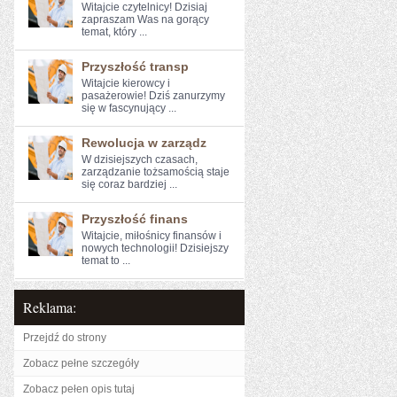
Witajcie czytelnicy! Dzisiaj
zapraszam Was na gorący
temat, który ...
Przyszłość transp
Witajcie kierowcy⁢ i
pasażerowie! Dziś ⁢zanurzymy
się w ‍fascynujący​ ...
Rewolucja w zarządz
W dzisiejszych czasach,
zarządzanie tożsamością ⁤staje
się coraz ‍bardziej ...
Przyszłość finans
Witajcie, miłośnicy finansów i
⁤nowych technologii! Dzisiejszy
⁤temat to ...
Reklama:
Przejdź do strony
Zobacz pełne szczegóły
Zobacz pełen opis tutaj