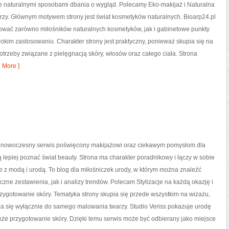
e naturalnymi sposobami dbania o wygląd. Polecamy Eko-makijaż i Naturalna
rzy. Głównym motywem strony jest świat kosmetyków naturalnych. Bioarp24.pl
ować zarówno miłośników naturalnych kosmetyków, jak i gabinetowe punkty
okim zastosowaniu. Charakter strony jest praktyczny, ponieważ skupia się na
trzeby związane z pielęgnacją skóry, włosów oraz całego ciała. Strona
 More ]
to nowoczesny serwis poświęcony makijażowi oraz ciekawym pomysłom dla
ą lepiej poznać świat beauty. Strona ma charakter poradnikowy i łączy w sobie
 z modą i urodą. To blog dla miłośniczek urody, w którym można znaleźć
zne zestawienia, jak i analizy trendów. Polecam Stylizacje na każdą okazję i
rzygotowanie skóry. Tematyka strony skupia się przede wszystkim na wizażu,
za się wyłącznie do samego malowania twarzy. Studio Veriss pokazuje urodę
kże przygotowanie skóry. Dzięki temu serwis może być odbierany jako miejsce