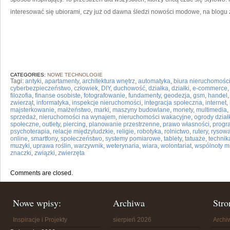
interesować się ubiorami, czy już od dawna śledzi nowości modowe, na blogu z
CATEGORIES:
NOWE TECHNOLOGIE
Tagi:
antyki
,
apartamenty
,
architektura wnętrz
,
automatyka
,
biura nieruchomośc
cyberbezpieczeństwo
,
człowiek
,
DIY
,
duchowość
,
działka
,
działki
,
e-commerce
filozofia
,
finanse osobiste
,
fotografowanie
,
fundamenty
,
geodezja
,
gsm
,
handel
zwierząt
,
informatyka
,
inspekcje nieruchomości
,
integracja społeczna
,
internet
,
majsterkowanie
,
małżeństwo
,
marki
,
maszyny budowlane
,
monety
,
multimedia
,
sprzedaż
,
nieruchomości na wynajem
,
nieruchomości wakacyjne
,
ogrody dzia
społeczne
,
outlety
,
piercing
,
planowanie przestrzenne
,
prawo własności
,
progr
psychoterapia
,
relacje międzyludzkie
,
religie
,
robotyka
,
rolnictwo
,
rutery
,
rysow
online
,
smartfony
,
społeczeństwo
,
systemy pomiarowe
,
tablety
,
tatuaże
,
technik
muzyki
,
uprawa roślin
,
warzywnik
,
weterynaria
,
wiara
,
wolontariat
,
wspólnoty m
znaczki
,
związki
,
zwierzęta
Comments are closed.
Nowe wpisy:
Archiwa
Stro
Inspiracje i Projekty
sierpień 2026
Arch