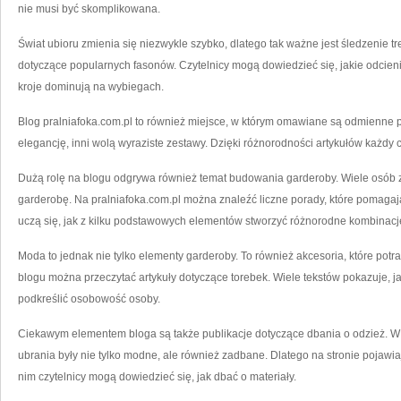
nie musi być skomplikowana.
Świat ubioru zmienia się niezwykle szybko, dlatego tak ważne jest śledzenie 
dotyczące popularnych fasonów. Czytelnicy mogą dowiedzieć się, jakie odcie
kroje dominują na wybiegach.
Blog pralniafoka.com.pl to również miejsce, w którym omawiane są odmienne po
elegancję, inni wolą wyraziste zestawy. Dzięki różnorodności artykułów każdy c
Dużą rolę na blogu odgrywa również temat budowania garderoby. Wiele osób z
garderobę. Na pralniafoka.com.pl można znaleźć liczne porady, które pomagają 
uczą się, jak z kilku podstawowych elementów stworzyć różnorodne kombinacj
Moda to jednak nie tylko elementy garderoby. To również akcesoria, które potr
blogu można przeczytać artykuły dotyczące torebek. Wiele tekstów pokazuje,
podkreślić osobowość osoby.
Ciekawym elementem bloga są także publikacje dotyczące dbania o odzież. W
ubrania były nie tylko modne, ale również zadbane. Dlatego na stronie pojawiaj
nim czytelnicy mogą dowiedzieć się, jak dbać o materiały.