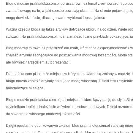
Blog o modzie pralniafoka.com.pl porusza również temat zrównoważonego pod
zwracać uwagę na to, w jaki sposób powstają ubrania. Na stronie pojawiają się
mogą dowiedzieć się, dlaczego warto wybierać lepszą jakość.
Ważną częścią bloga są także artykuły dotyczące ubioru na co dzień. Wiele os
stylizacji. Na pralniafoka.com.pl można znaleźć liczne przykłady pokazujące, j
Blog modowy to również przestrzeń dla osób, które chcą eksperymentować z 
znaleźć artykuły zachęcające do poszukiwania modowej tożsamości. Moda staje
ale również narzędziem autoprezentacji.
Pralniafoka.com.pl to także miejsce, w którym omawiane są zmiany w modzie. 
blogu można znaleźć artykuły opisujące modę wiosenną. Dzięki temu czytelni
nadchodzące miesiące.
Blog o modzie pralniafoka.com.pl jest miejscem, które łączy pasję do stylu. St
czytelnikom lepiej odnaleźć się w świecie trendów modowych. Dzięki różnoro
do stworzenia własnego modowej tożsamości.
Dzięki regularnie publikowanym tekstom blog pralniafoka.com.pl staje się mie
sposób inspirujący. To przestrzeń dla wszystkich, którzy chcą czuć się stylowo.