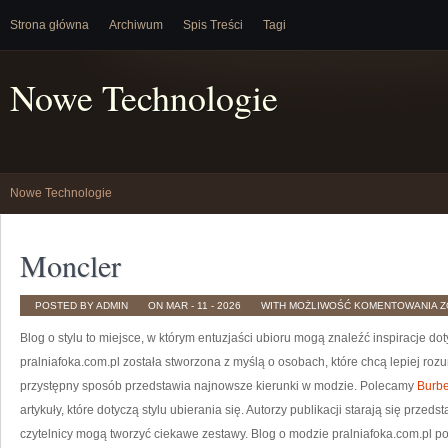
Strona główna
Archiwum
Spis Treści
Tagi
Nowe Technologie
Nowe Technologie
Moncler
M
POSTED BY ADMIN
ON MAR - 11 - 2026
WITH
MOŻLIWOŚĆ KOMENTOWANIA
Z
Blog o stylu to miejsce, w którym entuzjaści ubioru mogą znaleźć inspiracje do
pralniafoka.com.pl została stworzona z myślą o osobach, które chcą lepiej rozu
przystępny sposób przedstawia najnowsze kierunki w modzie. Polecamy
Burbe
artykuły, które dotyczą stylu ubierania się. Autorzy publikacji starają się przed
czytelnicy mogą tworzyć ciekawe zestawy. Blog o modzie pralniafoka.com.pl p