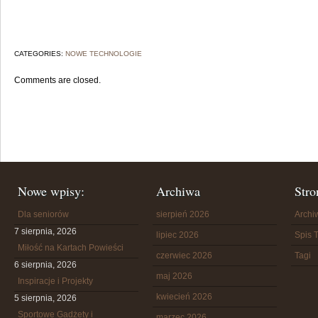
CATEGORIES:
NOWE TECHNOLOGIE
Comments are closed.
Nowe wpisy:
Archiwa
Stro
Dla seniorów
sierpień 2026
Arch
7 sierpnia, 2026
lipiec 2026
Spis T
Miłość na Kartach Powieści
czerwiec 2026
Tagi
6 sierpnia, 2026
maj 2026
Inspiracje i Projekty
kwiecień 2026
5 sierpnia, 2026
Sportowe Gadżety i
marzec 2026