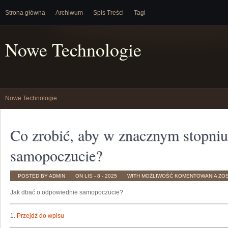
Strona główna
Archiwum
Spis Treści
Tagi
Nowe Technologie
Nowe Technologie
Co zrobić, aby w znacznym stopniu
samopoczucie?
CO
POSTED BY ADMIN
ON LIS - 8 - 2025
WITH
MOŻLIWOŚĆ KOMENTOWANIA
ZO
ZRO
AB
Jak dbać o odpowiednie samopoczucie?
W
ZN
STO
UL
SW
1.
Przejdź do wpisu
SA