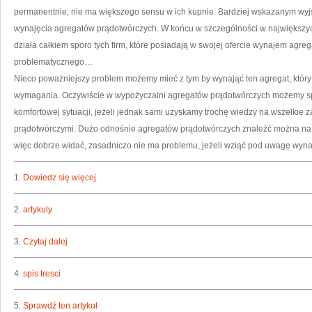
permanentnie, nie ma większego sensu w ich kupnie. Bardziej wskazanym wyjś
wynajęcia agregatów prądotwórczych. W końcu w szczególności w największych 
działa całkiem sporo tych firm, które posiadają w swojej ofercie wynajem agre
problematycznego…
Nieco poważniejszy problem możemy mieć z tym by wynająć ten agregat, który 
wymagania. Oczywiście w wypożyczalni agregatów prądotwórczych możemy spo
komfortowej sytuacji, jeżeli jednak sami uzyskamy trochę wiedzy na wszelkie
prądotwórczymi. Dużo odnośnie agregatów prądotwórczych znaleźć można na w
więc dobrze widać, zasadniczo nie ma problemu, jeżeli wziąć pod uwagę wyn
1.
Dowiedz się więcej
2.
artykuly
3.
Czytaj dalej
4.
spis tresci
5.
Sprawdź ten artykuł