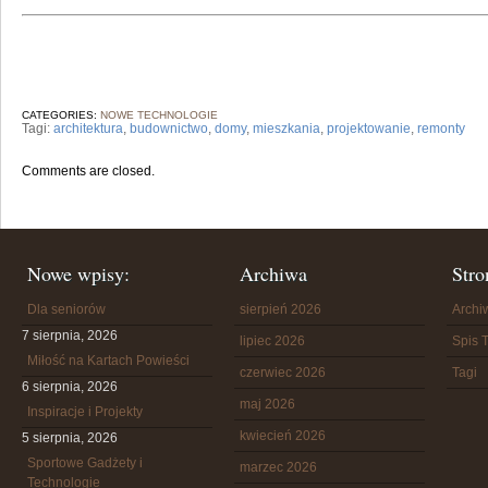
CATEGORIES:
NOWE TECHNOLOGIE
Tagi:
architektura
,
budownictwo
,
domy
,
mieszkania
,
projektowanie
,
remonty
Comments are closed.
Nowe wpisy:
Archiwa
Stro
Dla seniorów
sierpień 2026
Arch
7 sierpnia, 2026
lipiec 2026
Spis T
Miłość na Kartach Powieści
czerwiec 2026
Tagi
6 sierpnia, 2026
maj 2026
Inspiracje i Projekty
kwiecień 2026
5 sierpnia, 2026
Sportowe Gadżety i
marzec 2026
Technologie