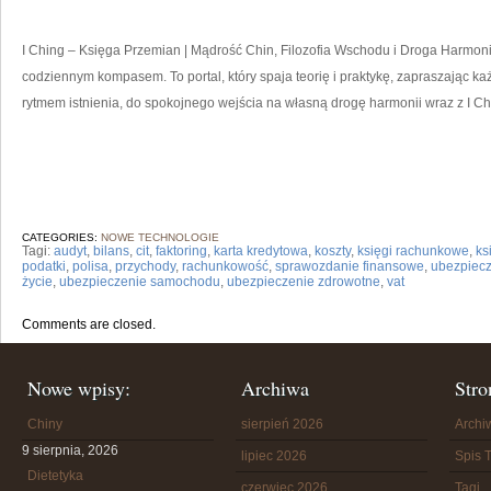
I Ching – Księga Przemian | Mądrość Chin, Filozofia Wschodu i Droga Harmonii
codziennym kompasem. To portal, który spaja teorię i praktykę, zapraszając ka
rytmem istnienia, do spokojnego wejścia na własną drogę harmonii wraz z I Ch
CATEGORIES:
NOWE TECHNOLOGIE
Tagi:
audyt
,
bilans
,
cit
,
faktoring
,
karta kredytowa
,
koszty
,
księgi rachunkowe
,
ks
podatki
,
polisa
,
przychody
,
rachunkowość
,
sprawozdanie finansowe
,
ubezpiec
życie
,
ubezpieczenie samochodu
,
ubezpieczenie zdrowotne
,
vat
Comments are closed.
Nowe wpisy:
Archiwa
Stro
Chiny
sierpień 2026
Arch
9 sierpnia, 2026
lipiec 2026
Spis T
Dietetyka
czerwiec 2026
Tagi