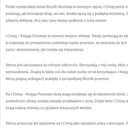
Portal rozwija także temat filozofii Wschodu w szerszym ujęciu. I Ching jest tu
pokazują, jak koncepcje drogi, wu wei, środka łączą się z praktyką wróżebną. S
sztywną doktrynę, lecz jako żywy dialog spotkania z sobą samym.
I Ching – Księga Przemian to również miejsce refleksji. Teksty zachęcają do z
tu inspiracje do prowadzenia osobistego kajetu przemian, do wracania do t
życia i obserwowania, jak rozwija się interpretacja.
Strona jest adresowana do różnych odbiorców. Skorzystają z niej osoby, które d
wprowadzenia. Znajdą tu także coś dla siebie osoby od lat korzystające z Ksi
którzy pragną wzbogacić praktykę o perspektywę filozofii przemian.
Na I Ching – Księga Przemian dużą wagę przykłada się do klarowności treści. 
symboliczne obrazy zostają wsparte przykładami z życia. Dzięki temu I Ching sta
znają kulturą chińską czy językiem klasycznych tekstów.
Strona proponuje też spojrzenie na I Ching jako narzędzie pracy z emocjami. 