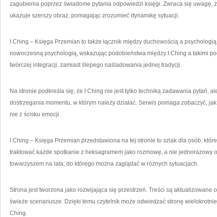
zagubienia poprzez świadome pytania odpowiedzi księgi. Zwraca się uwagę, że
ukazuje szerszy obraz, pomagając zrozumieć dynamikę sytuacji.
I Ching – Księga Przemian to także łącznik między duchowością a psychologią.
nowoczesną psychologią, wskazując podobieństwa między I Ching a takimi pode
twórczej integracji, zamiast ślepego naśladowania jednej tradycji.
Na stronie podkreśla się, że I Ching nie jest tylko techniką zadawania pytań, a
dostrzegania momentu, w którym należy działać. Serwis pomaga zobaczyć, jak 
nie z ścisku emocji.
I Ching – Księga Przemian przedstawiona na tej stronie to szlak dla osób, któr
traktować każde spotkanie z heksagramem jako rozmowę, a nie jednorazowy osą
towarzyszem na lata, do którego można zaglądać w różnych sytuacjach.
Strona jest tworzona jako rozwijająca się przestrzeń. Treści są aktualizowane 
świeże scenariusze. Dzięki temu czytelnik może odwiedzać stronę wielokrotnie
Ching.