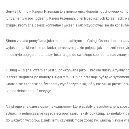
Serwis I Ching – Księga Przemian to synergia encyklopedii i duchowego kompas
fundamenty o pochodzeniu Księgi Przemian, o jej filozoficznych korzeniach, o
drugiej strony znajdziesz konkretne ćwiczenia jak przygotować się do konsultac
Strona została pomyślana jako mapa po labiryncie I Ching. Osoba dopiero zac
wyjaśnienia, które krok po kroku upraszczają takie pojęcia jak linie zmienne, y
lat odkryje pogłębione analizy, inspirujące do świeżego spojrzenia nad znany
I Ching – Księga Przemian jest tu pokazywana jako lustro dla duszy. Artykuły
jeszcze sięgniesz po monety. Dzięki temu I Ching przestaje być tylko system
Kładzie się tu nacisk na świadomy wybór czytelnika, który nie szuka prostej pr
samodzielnie podjąć decyzję.
Na stronie znajdziesz opisy heksagramów, które zostały przygotowane w spo
sytuacji, a jednocześnie część sieci powiązań. Teksty pokazują, jak metafory
do ważnych wyborów. Dzięki temu czytelnik może zobaczyć własną historię w 