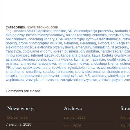
CATEGORIES:
NOWE TECHNOLOGIE
Tagi:
analiza SWOT
,
aplikacje mobilne
,
AR
,
Automatyzacja procesów
,
badania 
ekologiczny
,
biznes międzynarodowy
,
biznes rodzinny
,
ceramika
,
certyfikaty 
obliczeniowa
,
coaching kariery
,
CSR korporacyjny
,
cyfrowa transformacja
,
cyfr
doping
,
drone photography
,
druk 3d
,
e-handel
,
e-learning
,
e-sport
,
edukacja fi
elektromobilność
,
elektronika przemysłowa
,
emerytury
,
filmmaking
,
fit przepisy
,
franczyza
,
gotowanie w domu
,
green business
,
gry mobilne
,
handel zagraniczn
innowacyjność
,
internet rzeczy
,
iot
,
kancelaria prawna
,
kawa
,
kodeks cywilny
,
k
azjatycka
,
kuchnia polska
,
kuchnia włoska
,
kulinarne inspiracje
,
kwalifikacje
,
lo
estetyczna
,
medycyna sportowa
,
minimalizm
,
motivacja
,
obsługa klienta
,
ochro
PR
,
prawo pracy
,
psychiatria
,
recykling
,
rękodzieło
,
renty
,
rozwój osobisty
,
samo
smart home
,
smartfony
,
spadochroniarstwo
,
sporty ekstremalne
,
strategie wzro
terapia
,
ubezpieczenia społeczne
,
usługi cyfrowe
,
VR
,
webinary
,
windykacja
,
w
wspinaczka
,
zarządzanie czasem
,
zarządzanie kryzysowe
,
zdrowie psychiczne
Comments are closed.
Nowe wpisy:
Archiwa
Stro
Dla seniorów
sierpień 2026
Arch
7 sierpnia, 2026
lipiec 2026
Spis T