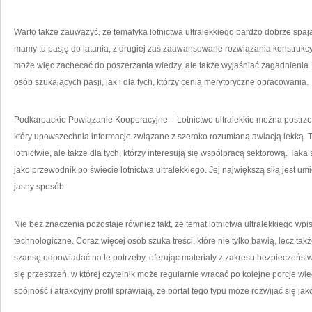
Warto także zauważyć, że tematyka lotnictwa ultralekkiego bardzo dobrze spaj
mamy tu pasję do latania, z drugiej zaś zaawansowane rozwiązania konstrukcyj
może więc zachęcać do poszerzania wiedzy, ale także wyjaśniać zagadnienia. 
osób szukających pasji, jak i dla tych, którzy cenią merytoryczne opracowania.
Podkarpackie Powiązanie Kooperacyjne – Lotnictwo ultralekkie można postr
który upowszechnia informacje związane z szeroko rozumianą awiacją lekką. To
lotnictwie, ale także dla tych, którzy interesują się współpracą sektorową. T
jako przewodnik po świecie lotnictwa ultralekkiego. Jej największą siłą jest 
jasny sposób.
Nie bez znaczenia pozostaje również fakt, że temat lotnictwa ultralekkiego w
technologiczne. Coraz więcej osób szuka treści, które nie tylko bawią, lecz ta
szansę odpowiadać na te potrzeby, oferując materiały z zakresu bezpieczeństwa
się przestrzeń, w której czytelnik może regularnie wracać po kolejne porcje wi
spójność i atrakcyjny profil sprawiają, że portal tego typu może rozwijać się j