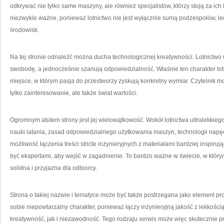
odkrywać nie tylko same maszyny, ale również specjalistów, którzy stoją za ic
niezwykle ważne, ponieważ lotnictwo nie jest wyłącznie sumą podzespołów, le
środowisk.
Na tej stronie odnaleźć można ducha technologicznej kreatywności. Lotnictwo ul
swobodę, a jednocześnie szanują odpowiedzialność. Właśnie ten charakter lotn
miejsce, w którym pasja do przestworzy zyskują konkretny wymiar. Czytelnik moż
tylko zainteresowanie, ale także świat wartości.
Ogromnym atutem strony jest jej wielowątkowość. Wokół lotnictwa ultralekki
nauki latania, zasad odpowiedzialnego użytkowania maszyn, technologii napęd
możliwość łączenia treści stricte inżynieryjnych z materiałami bardziej inspir
być ekspertami, aby wejść w zagadnienie. To bardzo ważne w świecie, w któr
solidna i przyjazna dla odbiorcy.
Strona o takiej nazwie i tematyce może być także postrzegana jako element pro
sobie niepowtarzalny charakter, ponieważ łączy inżynieryjną jakość z lekkością.
kreatywność, jak i niezawodność. Tego rodzaju serwis może więc skutecznie 