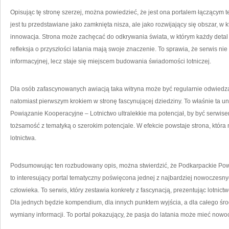
Opisując tę stronę szerzej, można powiedzieć, że jest ona portalem łączącym te
jest tu przedstawiane jako zamknięta nisza, ale jako rozwijający się obszar, w 
innowacja. Strona może zachęcać do odkrywania świata, w którym każdy detal k
refleksja o przyszłości latania mają swoje znaczenie. To sprawia, że serwis nie 
informacyjnej, lecz staje się miejscem budowania świadomości lotniczej.
Dla osób zafascynowanych awiacją taka witryna może być regularnie odwied
natomiast pierwszym krokiem w stronę fascynującej dziedziny. To właśnie ta u
Powiązanie Kooperacyjne – Lotnictwo ultralekkie ma potencjał, by być serwi
tożsamość z tematyką o szerokim potencjale. W efekcie powstaje strona, która n
lotnictwa.
Podsumowując ten rozbudowany opis, można stwierdzić, że Podkarpackie Powi
to interesujący portal tematyczny poświęcona jednej z najbardziej nowoczesny
człowieka. To serwis, który zestawia konkrety z fascynacją, prezentując lotnictw
Dla jednych będzie kompendium, dla innych punktem wyjścia, a dla całego śr
wymiany informacji. To portal pokazujący, że pasja do latania może mieć nowoc