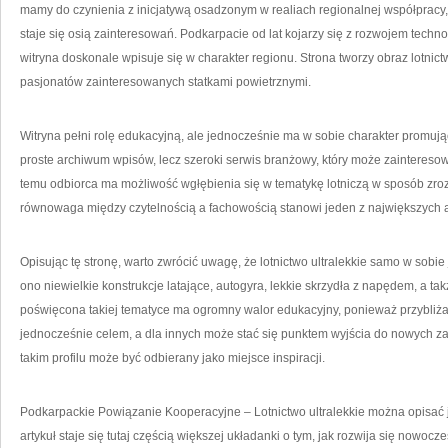
mamy do czynienia z inicjatywą osadzonym w realiach regionalnej współpracy, g
staje się osią zainteresowań. Podkarpacie od lat kojarzy się z rozwojem techno
witryna doskonale wpisuje się w charakter regionu. Strona tworzy obraz lotnict
pasjonatów zainteresowanych statkami powietrznymi.
Witryna pełni rolę edukacyjną, ale jednocześnie ma w sobie charakter promują
proste archiwum wpisów, lecz szeroki serwis branżowy, który może zainteresow
temu odbiorca ma możliwość wgłębienia się w tematykę lotniczą w sposób zroz
równowaga między czytelnością a fachowością stanowi jeden z największych a
Opisując tę stronę, warto zwrócić uwagę, że lotnictwo ultralekkie samo w sobi
ono niewielkie konstrukcje latające, autogyra, lekkie skrzydła z napędem, a takż
poświęcona takiej tematyce ma ogromny walor edukacyjny, ponieważ przybliża o
jednocześnie celem, a dla innych może stać się punktem wyjścia do nowych za
takim profilu może być odbierany jako miejsce inspiracji.
Podkarpackie Powiązanie Kooperacyjne – Lotnictwo ultralekkie można opisać j
artykuł staje się tutaj częścią większej układanki o tym, jak rozwija się nowoc