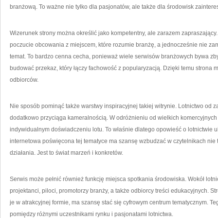
branżową. To ważne nie tylko dla pasjonatów, ale także dla środowisk zainte
Wizerunek strony można określić jako kompetentny, ale zarazem zapraszający
poczucie obcowania z miejscem, które rozumie branżę, a jednocześnie nie z
temat. To bardzo cenna cecha, ponieważ wiele serwisów branżowych bywa zby
budować przekaz, który łączy fachowość z popularyzacją. Dzięki temu strona 
odbiorców.
Nie sposób pominąć także warstwy inspiracyjnej takiej witrynie. Lotnictwo od za
dodatkowo przyciąga kameralnością. W odróżnieniu od wielkich komercyjnych m
indywidualnym doświadczeniu lotu. To właśnie dlatego opowieść o lotnictwie u
internetowa poświęcona tej tematyce ma szansę wzbudzać w czytelnikach nie t
działania. Jest to świat marzeń i konkretów.
Serwis może pełnić również funkcję miejsca spotkania środowiska. Wokół lotni
projektanci, piloci, promotorzy branży, a także odbiorcy treści edukacyjnych. St
je w atrakcyjnej formie, ma szansę stać się cyfrowym centrum tematycznym. T
pomiędzy różnymi uczestnikami rynku i pasjonatami lotnictwa.