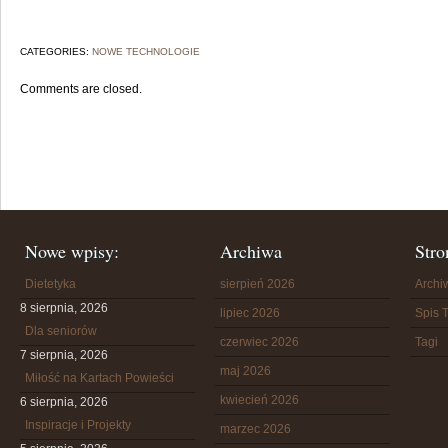
CATEGORIES:
NOWE TECHNOLOGIE
Comments are closed.
Nowe wpisy:
Archiwa
Stro
Dietetyka
sierpień 2026
Arch
8 sierpnia, 2026
lipiec 2026
Spis T
Dla seniorów
czerwiec 2026
Tagi
7 sierpnia, 2026
maj 2026
Miłość na Kartach Powieści
kwiecień 2026
6 sierpnia, 2026
Inspiracje i Projekty
marzec 2026