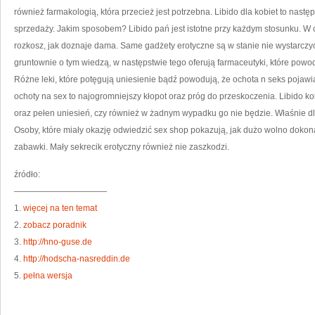
AL
również farmakologią, która przecież jest potrzebna. Libido dla kobiet to nastę
sprzedaży. Jakim sposobem? Libido pań jest istotne przy każdym stosunku. W 
rozkosz, jak doznaje dama. Same gadżety erotyczne są w stanie nie wystarczyć
gruntownie o tym wiedzą, w następstwie tego oferują farmaceutyki, które powod
Różne leki, które potęgują uniesienie bądź powodują, że ochota n seks pojawia
ochoty na sex to najogromniejszy kłopot oraz próg do przeskoczenia. Libido k
oraz pełen uniesień, czy również w żadnym wypadku go nie będzie. Właśnie 
Osoby, które miały okazję odwiedzić sex shop pokazują, jak dużo wolno dokona
zabawki. Mały sekrecik erotyczny również nie zaszkodzi.
źródło:
———————————
1.
więcej na ten temat
2.
zobacz poradnik
3.
http://hno-guse.de
4.
http://hodscha-nasreddin.de
5.
pełna wersja