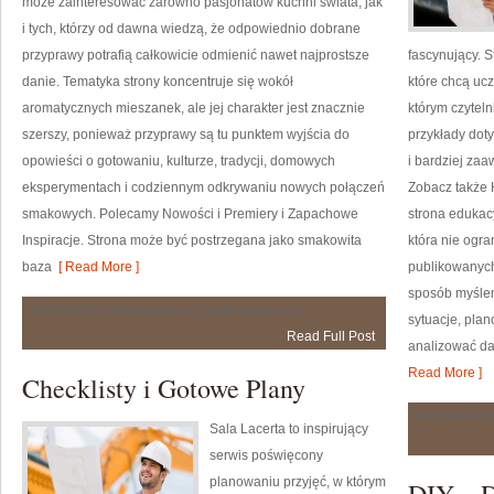
może zainteresować zarówno pasjonatów kuchni świata, jak
i tych, którzy od dawna wiedzą, że odpowiednio dobrane
przyprawy potrafią całkowicie odmienić nawet najprostsze
fascynujący. 
danie. Tematyka strony koncentruje się wokół
które chcą ucz
aromatycznych mieszanek, ale jej charakter jest znacznie
którym czytel
szerszy, ponieważ przyprawy są tu punktem wyjścia do
przykłady dot
opowieści o gotowaniu, kulturze, tradycji, domowych
i bardziej z
eksperymentach i codziennym odkrywaniu nowych połączeń
Zobacz także 
smakowych. Polecamy Nowości i Premiery i Zapachowe
strona edukac
Inspiracje. Strona może być postrzegana jako smakowita
która nie ogra
baza
[ Read More ]
publikowanych
sposób myślen
Historia
Możliwość komentowania
została wyłączona
sytuacje, pla
i
Read Full Post
Ciekawostki
analizować da
Read More ]
Checklisty i Gotowe Plany
Możliwość 
Sala Lacerta to inspirujący
serwis poświęcony
planowaniu przyjęć, w którym