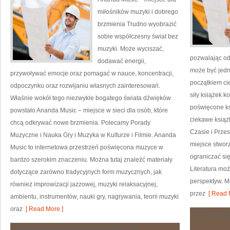
miłośników muzyki i dobrego
brzmienia Trudno wyobrazić
sobie współczesny świat bez
muzyki. Może wyciszać,
pozwalając od
dodawać energii,
może być jedn
przywoływać emocje oraz pomagać w nauce, koncentracji,
początkiem cie
odpoczynku oraz rozwijaniu własnych zainteresowań.
siły książek k
Właśnie wokół tego niezwykle bogatego świata dźwięków
poświęcone ks
powstało Ananda Music – miejsce w sieci dla osób, które
ciekawe książ
chcą odkrywać nowe brzmienia. Polecamy Porady
Czasie i Przes
Muzyczne i Nauka Gry i Muzyka w Kulturze i Filmie. Ananda
miejsce stworz
Music to internetowa przestrzeń poświęcona muzyce w
ograniczać się
bardzo szerokim znaczeniu. Można tutaj znaleźć materiały
Literatura mo
dotyczące zarówno tradycyjnych form muzycznych, jak
perspektyw. M
również improwizacji jazzowej, muzyki relaksacyjnej,
przez
[ Read 
ambientu, instrumentów, nauki gry, nagrywania, teorii muzyki
oraz
[ Read More ]
Możliwość 
Muzyka
Możliwość komentowania
została wyłączona