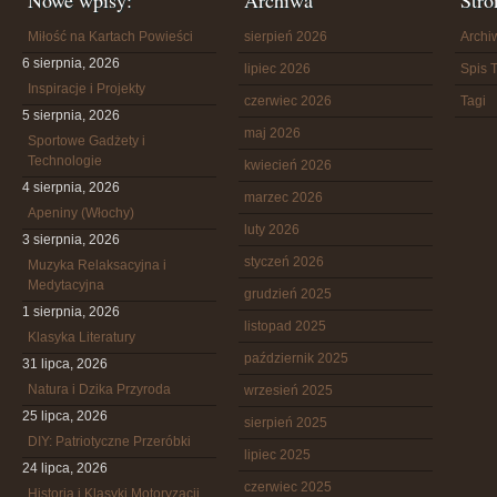
Nowe wpisy:
Archiwa
Stro
Miłość na Kartach Powieści
sierpień 2026
Arch
6 sierpnia, 2026
lipiec 2026
Spis T
Inspiracje i Projekty
czerwiec 2026
Tagi
5 sierpnia, 2026
maj 2026
Sportowe Gadżety i
Technologie
kwiecień 2026
4 sierpnia, 2026
marzec 2026
Apeniny (Włochy)
luty 2026
3 sierpnia, 2026
styczeń 2026
Muzyka Relaksacyjna i
Medytacyjna
grudzień 2025
1 sierpnia, 2026
listopad 2025
Klasyka Literatury
październik 2025
31 lipca, 2026
Natura i Dzika Przyroda
wrzesień 2025
25 lipca, 2026
sierpień 2025
DIY: Patriotyczne Przeróbki
lipiec 2025
24 lipca, 2026
czerwiec 2025
Historia i Klasyki Motoryzacji