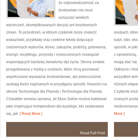
że odpowiedzialność za
środowisko nie musi
oznaczać wielkich
wyrzeczeń, skomplikowanych decyzji ani kosztownych
zmian. To przestrzeń, w którym czytelnik może znaleźć
osobach, które
wskazówki, przykłady oraz rzetelne teksty dotyczące
ludzi, idei, e
codziennych wyborów, domu, zakupów, podróży, gotowania,
sposób, w jaki
energii, recyklingu, przyrody i nowoczesnych rozwiązań
z opowieścią,
wspierających bardziej świadomy styl życia. Strona została
mogą stać się
przygotowana z myślą o osobach, które chcą poznawać
Odkrycia i Hi
współczesne wyzwania środowiskowe, ale jednocześnie
wszystkim tem
szukają treści napisanych w przystępny sposób. Nowości na
różnych etapac
stronie Technologie dla Planety i Technologie dla Planety.
Czytelnik moż
Charakter serwisu sprawia, że Ekos-Sułów można traktować
znanych postac
jako inspirujące kompendium dla każdego, kto zastanawia
niedocenianyc
się, jak
[ Read More ]
More ]
Przyroda
Możliwość komentowania
została wyłączona
Możliwość 
i
Read Full Post
Ochrona