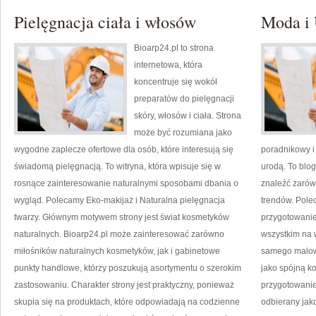
Środowiska
Pielęgnacja ciała i włosów
Moda i
Bioarp24.pl to strona
internetowa, która
koncentruje się wokół
preparatów do pielęgnacji
skóry, włosów i ciała. Strona
może być rozumiana jako
wygodne zaplecze ofertowe dla osób, które interesują się
poradnikowy i
świadomą pielęgnacją. To witryna, która wpisuje się w
urodą. To blo
rosnące zainteresowanie naturalnymi sposobami dbania o
znaleźć zarówn
wygląd. Polecamy Eko-makijaż i Naturalna pielęgnacja
trendów. Polec
twarzy. Głównym motywem strony jest świat kosmetyków
przygotowanie
naturalnych. Bioarp24.pl może zainteresować zarówno
wszystkim na w
miłośników naturalnych kosmetyków, jak i gabinetowe
samego malowa
punkty handlowe, którzy poszukują asortymentu o szerokim
jako spójną k
zastosowaniu. Charakter strony jest praktyczny, ponieważ
przygotowanie
skupia się na produktach, które odpowiadają na codzienne
odbierany jak