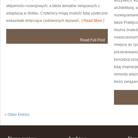
wszystkich, kt
aktywności rozwojowych, a także tematów związanych z
architekturą,
adaptacją w żłobku. Czytelnicy mogą znaleźć tutaj użyteczne
rozwiązaniami
wskazówki dotyczące codziennych wyzwań,
[ Read More ]
także Praktycz
można znaleźć
Zdrowie
Możliwość komentowania
została wyłączona
i
nowoczesnych 
Read Full Post
Bezpieczeństwo
miejsce do życ
prezentowaniu
koncepcji urz
tutaj inspirac
remontu własne
treści związa
Możliwość 
« Older Entries