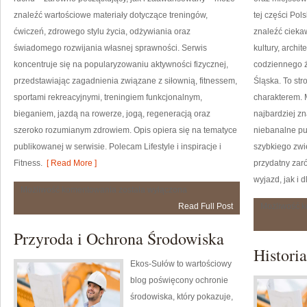
znaleźć wartościowe materiały dotyczące treningów,
tej części Pol
ćwiczeń, zdrowego stylu życia, odżywiania oraz
znaleźć ciekaw
świadomego rozwijania własnej sprawności. Serwis
kultury, archit
koncentruje się na popularyzowaniu aktywności fizycznej,
codziennego ż
przedstawiając zagadnienia związane z siłownią, fitnessem,
Śląska. To str
sportami rekreacyjnymi, treningiem funkcjonalnym,
charakterem. 
bieganiem, jazdą na rowerze, jogą, regeneracją oraz
najbardziej zn
szeroko rozumianym zdrowiem. Opis opiera się na tematyce
niebanalne pu
publikowanej w serwisie. Polecam Lifestyle i inspiracje i
szybkiego zwi
Fitness.
[ Read More ]
przydatny zar
wyjazd, jak i
Aerobik
Możliwość komentowania
została wyłączona
i
Read Full Post
Możliwość 
fitness
grupowy
Przyroda i Ochrona Środowiska
Histori
Ekos-Sułów to wartościowy
blog poświęcony ochronie
środowiska, który pokazuje,