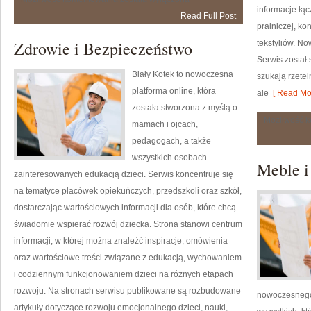
Fotografii
informacje łąc
Read Full Post
i
pralniczej, ko
Grafiki
Zdrowie i Bezpieczeństwo
tekstyliów. No
Serwis został 
Biały Kotek to nowoczesna
szukają rzetel
platforma online, która
ale
[ Read Mor
została stworzona z myślą o
Możliwość 
mamach i ojcach,
pedagogach, a także
wszystkich osobach
Meble i
zainteresowanych edukacją dzieci. Serwis koncentruje się
na tematyce placówek opiekuńczych, przedszkoli oraz szkół,
dostarczając wartościowych informacji dla osób, które chcą
świadomie wspierać rozwój dziecka. Strona stanowi centrum
informacji, w której można znaleźć inspiracje, omówienia
oraz wartościowe treści związane z edukacją, wychowaniem
i codziennym funkcjonowaniem dzieci na różnych etapach
rozwoju. Na stronach serwisu publikowane są rozbudowane
nowoczesnego 
artykuły dotyczące rozwoju emocjonalnego dzieci, nauki,