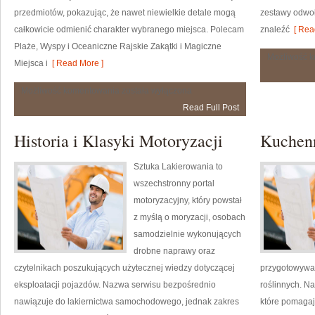
przedmiotów, pokazując, że nawet niewielkie detale mogą
zestawy odwołu
całkowicie odmienić charakter wybranego miejsca. Polecam
znaleźć
[ Rea
Plaże, Wyspy i Oceaniczne Rajskie Zakątki i Magiczne
Możliwość 
Miejsca i
[ Read More ]
Natura
Możliwość komentowania
została wyłączona
i
Read Full Post
Dzika
Przyroda
Historia i Klasyki Motoryzacji
Kuchen
Sztuka Lakierowania to
wszechstronny portal
motoryzacyjny, który powstał
z myślą o moryzacji, osobach
samodzielnie wykonujących
drobne naprawy oraz
czytelnikach poszukujących użytecznej wiedzy dotyczącej
przygotowywan
eksploatacji pojazdów. Nazwa serwisu bezpośrednio
roślinnych. N
nawiązuje do lakiernictwa samochodowego, jednak zakres
które pomagaj