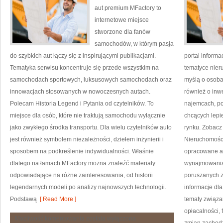
aut premium MFactory to
internetowe miejsce
stworzone dla fanów
samochodów, w którym pasja
do szybkich aut łączy się z inspirującymi publikacjami.
portal inform
Tematyka serwisu koncentruje się przede wszystkim na
tematyce nier
samochodach sportowych, luksusowych samochodach oraz
myślą o osoba
innowacjach stosowanych w nowoczesnych autach.
również o inw
Polecam Historia Legend i Pytania od czytelników. To
najemcach, po
miejsce dla osób, które nie traktują samochodu wyłącznie
chcących lepi
jako zwykłego środka transportu. Dla wielu czytelników auto
rynku. Zobacz
jest również symbolem niezależności, dziełem inżynierii i
Nieruchomości
sposobem na podkreślenie indywidualności. Właśnie
opracowane ar
dlatego na łamach MFactory można znaleźć materiały
wynajmowania 
odpowiadające na różne zainteresowania, od historii
poruszanych 
legendarnych modeli po analizy najnowszych technologii.
informacje dl
Podstawą
[ Read More ]
tematy związ
opłacalności
Technologie
Możliwość komentowania
została wyłączona