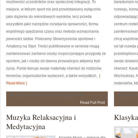
możliwości uczestników oraz społecznej integracji. To
świadomym roz
miejsce, w którym sport nie jest przedstawiany wyłącznie
rozwoju, komun
jako dążenie do rekordowych wyników, lecz przede
odpowiadający
wszystkim jako narzędzie rozwijania sprawności, forma
centrum rzetel
wspólnego spędzania czasu oraz metoda wzmacniania
zainteresowany
pewności siebie. Polecamy Stowrzyszenia sportowe i
chcą wspólnie
Amatorzy na Start. Treści publikowane w serwisie mogą
od lat rozwija
zainteresować zarówno osoby rozpoczynające przygodę ze
przedsiębiorc
sportem, jak i osoby od dawna prowadzące aktywny tryb
swoje działani
życia. Portal kieruje swoje materiały również do rodziców,
również: Kauk
trenerów, organizatorów wydarzeń, a także wszystkich,
[
Wschodnia). N
Read More ]
materiałów, k
Sportowe
Możliwość komentowania
została wyłączona
Możliwość 
Gadżety
Read Full Post
i
Technologie
Muzyka Relaksacyjna i
Klasyka
Medytacyjna
Ananda Music – miejsce dla