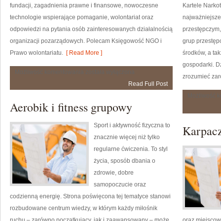
fundacji, zagadnienia prawne i finansowe, nowoczesne
Kartele Narkot
technologie wspierające pomaganie, wolontariat oraz
najważniejsze
odpowiedzi na pytania osób zainteresowanych działalnością
przestępczym,
organizacji pozarządowych. Polecam Księgowość NGO i
grup przestępc
Prawo wolontariatu.
[ Read More ]
środków, a tak
gospodarki. Dz
Fundacje
Możliwość komentowania
została wyłączona
zrozumieć zar
na
Read Full Post
Świecie
Możliwość 
Aerobik i fitness grupowy
Sport i aktywność fizyczna to
Karpac
znacznie więcej niż tylko
regularne ćwiczenia. To styl
życia, sposób dbania o
zdrowie, dobre
samopoczucie oraz
codzienną energię. Strona poświęcona tej tematyce stanowi
rozbudowane centrum wiedzy, w którym każdy miłośnik
ruchu – zarówno początkujący, jak i zaawansowany – może
oraz miejscow