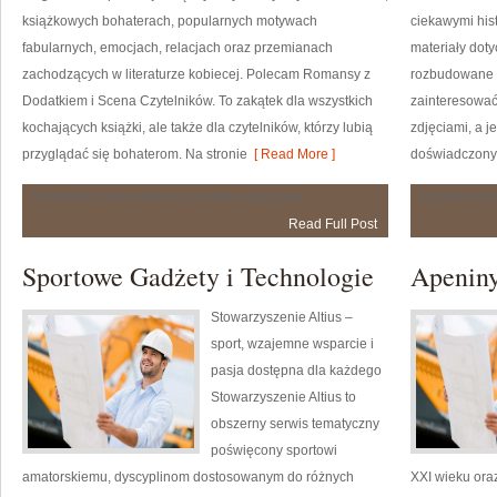
książkowych bohaterach, popularnych motywach
ciekawymi his
fabularnych, emocjach, relacjach oraz przemianach
materiały doty
zachodzących w literaturze kobiecej. Polecam Romansy z
rozbudowane k
Dodatkiem i Scena Czytelników. To zakątek dla wszystkich
zainteresować
kochających książki, ale także dla czytelników, którzy lubią
zdjęciami, a 
przyglądać się bohaterom. Na stronie
[ Read More ]
doświadczony
Miłość
Możliwość komentowania
została wyłączona
Możliwość 
na
Read Full Post
Kartach
Powieści
Sportowe Gadżety i Technologie
Apenin
Stowarzyszenie Altius –
sport, wzajemne wsparcie i
pasja dostępna dla każdego
Stowarzyszenie Altius to
obszerny serwis tematyczny
poświęcony sportowi
amatorskiemu, dyscyplinom dostosowanym do różnych
XXI wieku ora