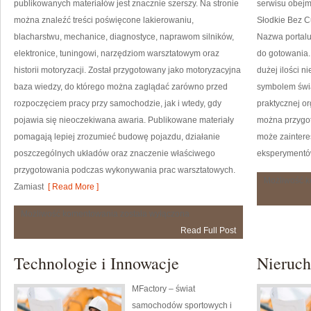
publikowanych materiałów jest znacznie szerszy. Na stronie
serwisu obejm
można znaleźć treści poświęcone lakierowaniu,
Słodkie Bez Cu
blacharstwu, mechanice, diagnostyce, naprawom silników,
Nazwa portalu
elektronice, tuningowi, narzędziom warsztatowym oraz
do gotowania.
historii motoryzacji. Został przygotowany jako motoryzacyjna
dużej ilości 
baza wiedzy, do którego można zaglądać zarówno przed
symbolem świ
rozpoczęciem pracy przy samochodzie, jak i wtedy, gdy
praktycznej or
pojawia się nieoczekiwana awaria. Publikowane materiały
można przygot
pomagają lepiej zrozumieć budowę pojazdu, działanie
może zainter
poszczególnych układów oraz znaczenie właściwego
eksperymentów
przygotowania podczas wykonywania prac warsztatowych.
Możliwość 
Zamiast
[ Read More ]
Historia
Możliwość komentowania
została wyłączona
i
Read Full Post
Klasyki
Motoryzacji
Technologie i Innowacje
Nieruc
MFactory – świat
samochodów sportowych i