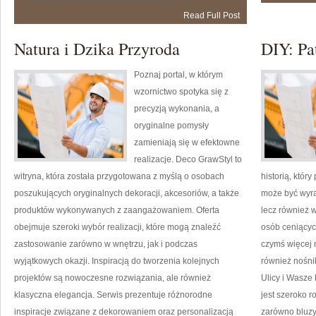
Relaksacyjna
Read Full Post
i
Medytacyjna
Natura i Dzika Przyroda
DIY: Pa
Poznaj portal, w którym
wzornictwo spotyka się z
precyzją wykonania, a
oryginalne pomysły
zamieniają się w efektowne
realizacje. Deco GrawStyl to
witryna, która została przygotowana z myślą o osobach
historią, któr
poszukujących oryginalnych dekoracji, akcesoriów, a także
może być wyra
produktów wykonywanych z zaangażowaniem. Oferta
lecz również 
obejmuje szeroki wybór realizacji, które mogą znaleźć
osób ceniących
zastosowanie zarówno w wnętrzu, jak i podczas
czymś więcej 
wyjątkowych okazji. Inspiracją do tworzenia kolejnych
również nośni
projektów są nowoczesne rozwiązania, ale również
Ulicy i Wasze
klasyczna elegancja. Serwis prezentuje różnorodne
jest szeroko 
inspiracje związane z dekorowaniem oraz personalizacją
zarówno bluzy