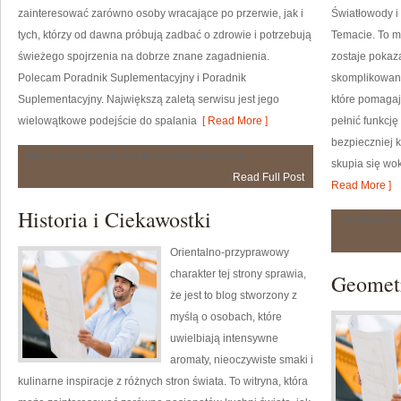
zainteresować zarówno osoby wracające po przerwie, jak i
Światłowody i
tych, którzy od dawna próbują zadbać o zdrowie i potrzebują
Temacie. To m
świeżego spojrzenia na dobrze znane zagadnienia.
zostaje pokaz
Polecam Poradnik Suplementacyjny i Poradnik
skomplikowane
Suplementacyjny. Największą zaletą serwisu jest jego
które pomagaj
wielowątkowe podejście do spalania
[ Read More ]
pełnić funkcję
bezpieczniej k
Treningi
Możliwość komentowania
została wyłączona
skupia się wo
na
Read Full Post
Spalanie
Read More ]
Kalorii
Historia i Ciekawostki
Możliwość 
Orientalno-przyprawowy
charakter tej strony sprawia,
Geometr
że jest to blog stworzony z
myślą o osobach, które
uwielbiają intensywne
aromaty, nieoczywiste smaki i
kulinarne inspiracje z różnych stron świata. To witryna, która