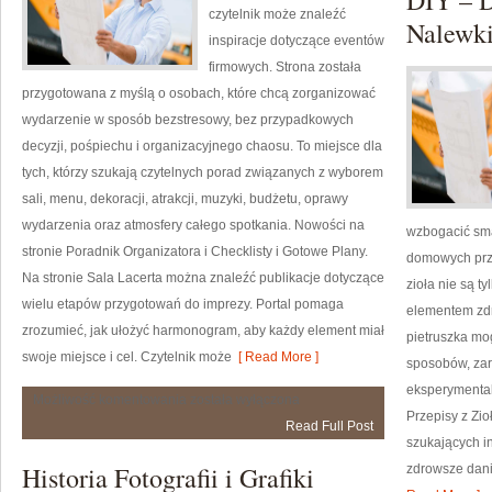
DIY – 
czytelnik może znaleźć
Nalewk
inspiracje dotyczące eventów
firmowych. Strona została
przygotowana z myślą o osobach, które chcą zorganizować
wydarzenie w sposób bezstresowy, bez przypadkowych
decyzji, pośpiechu i organizacyjnego chaosu. To miejsce dla
tych, którzy szukają czytelnych porad związanych z wyborem
sali, menu, dekoracji, atrakcji, muzyki, budżetu, oprawy
wydarzenia oraz atmosfery całego spotkania. Nowości na
wzbogacić sma
stronie Poradnik Organizatora i Checklisty i Gotowe Plany.
domowych prze
Na stronie Sala Lacerta można znaleźć publikacje dotyczące
zioła nie są t
wielu etapów przygotowań do imprezy. Portal pomaga
elementem zdr
zrozumieć, jak ułożyć harmonogram, aby każdy element miał
pietruszka mo
swoje miejsce i cel. Czytelnik może
[ Read More ]
sposobów, zaró
eksperymental
Checklisty
Możliwość komentowania
została wyłączona
i
Przepisy z Zio
Read Full Post
Gotowe
szukających in
Plany
Historia Fotografii i Grafiki
zdrowsze dani