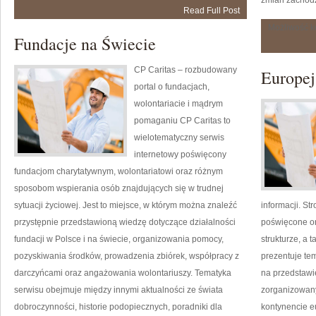
zmian zachodz
i
Read Full Post
Innowacje
Możliwość 
Fundacje na Świecie
CP Caritas – rozbudowany
Europej
portal o fundacjach,
wolontariacie i mądrym
pomaganiu CP Caritas to
wielotematyczny serwis
internetowy poświęcony
fundacjom charytatywnym, wolontariatowi oraz różnym
sposobom wspierania osób znajdujących się w trudnej
sytuacji życiowej. Jest to miejsce, w którym można znaleźć
informacji. S
przystępnie przedstawioną wiedzę dotyczące działalności
poświęcone or
fundacji w Polsce i na świecie, organizowania pomocy,
strukturze, a
pozyskiwania środków, prowadzenia zbiórek, współpracy z
prezentuje tem
darczyńcami oraz angażowania wolontariuszy. Tematyka
na przedstawi
serwisu obejmuje między innymi aktualności ze świata
zorganizowany
dobroczynności, historie podopiecznych, poradniki dla
kontynencie e