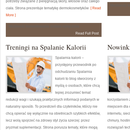
potrzeby związane z pielęgnacją skóry, włosów oraz całego
Możliwość 
ciała. Strona prezentuje tematykę dermokosmetyków
[ Read
More ]
Pielęgnacja
Możliwość komentowania
została wyłączona
ciała
Read Full Post
i
włosów
Treningi na Spalanie Kalorii
Nowinki
Spalarnia kalorii –
przystępny przewodnik po
odchudzaniu Spalarnia
kalorii to blog stworzony z
myślą o osobach, które chcą
lepiej zrozumieć temat
redukcji wagi i szukają praktycznych informacji podanych w
korzystaniem 
naturalny sposób. To przestrzeń dla czytelników, którzy nie
miejscem dla o
chcą opierać się wyłącznie na obietnicach szybkich efektów,
internetu, si
lecz wolą spojrzeć na zdrowy styl życia szerzej: przez
chmury, hosti
pryzmat suplementacji. Strona porusza tematy, które mogą
rozwiązań tec