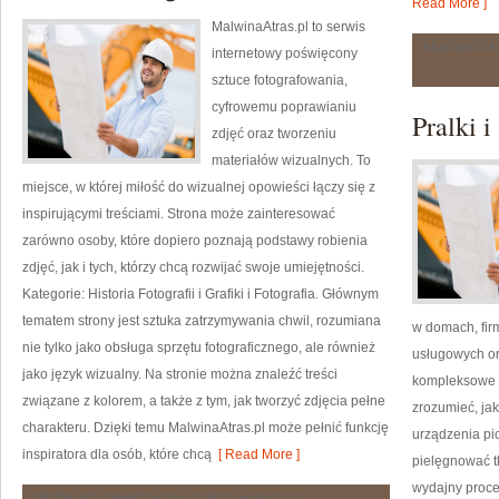
Read More ]
MalwinaAtras.pl to serwis
Możliwość 
internetowy poświęcony
sztuce fotografowania,
cyfrowemu poprawianiu
Pralki i
zdjęć oraz tworzeniu
materiałów wizualnych. To
miejsce, w której miłość do wizualnej opowieści łączy się z
inspirującymi treściami. Strona może zainteresować
zarówno osoby, które dopiero poznają podstawy robienia
zdjęć, jak i tych, którzy chcą rozwijać swoje umiejętności.
Kategorie: Historia Fotografii i Grafiki i Fotografia. Głównym
tematem strony jest sztuka zatrzymywania chwil, rozumiana
w domach, firm
nie tylko jako obsługa sprzętu fotograficznego, ale również
usługowych or
jako język wizualny. Na stronie można znaleźć treści
kompleksowe ź
związane z kolorem, a także z tym, jak tworzyć zdjęcia pełne
zrozumieć, ja
charakteru. Dzięki temu MalwinaAtras.pl może pełnić funkcję
urządzenia pio
inspiratora dla osób, które chcą
[ Read More ]
pielęgnować t
wydajny proce
Historia
Możliwość komentowania
została wyłączona