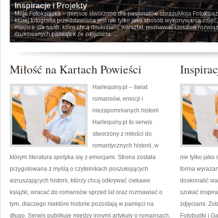
Inspiracje i Projekty
Moja Fotoksiążka – miejsce stworzone dla pasjonatów obrazuMoja Fotoksiąż
której fotografia przedstawiana jest nie tylko jako sposób wykonywania zdjęć
miejsce dla osób, które chcą doskonalić warsztat, poznawać ciekawe rozwiąz
drukowanych pamiątek ze zdjęciami. ...
Miłość na Kartach Powieści
Inspirac
Harlequiny.pl – świat
romansów, emocji i
niezapomnianych historii
Harlequiny.pl to serwis
stworzony z miłości do
romantycznych historii, w
którym literatura spotyka się z emocjami. Strona została
nie tylko jako
przygotowana z myślą o czytelnikach poszukujących
forma wyrażani
wzruszających historii, którzy chcą odkrywać ciekawe
doskonalić wa
książki, wracać do romansów sprzed lat oraz rozmawiać o
szukać inspir
tym, dlaczego niektóre historie pozostają w pamięci na
zdjęciami. Zob
długo. Serwis publikuje między innymi artykuły o romansach,
Fotobudki i Ga